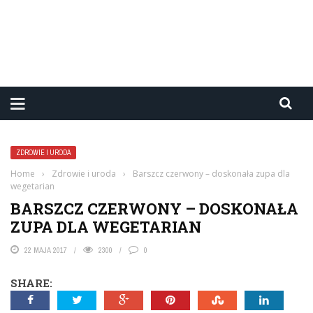
ZDROWIE I URODA
Home
›
Zdrowie i uroda
›
Barszcz czerwony – doskonała zupa dla
wegetarian
BARSZCZ CZERWONY – DOSKONAŁA
ZUPA DLA WEGETARIAN
22 MAJA 2017
2300
0
SHARE: