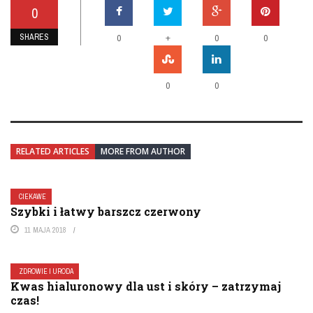
0
SHARES
+
0
0
0
0
0
RELATED ARTICLES
MORE FROM AUTHOR
CIEKAWE
Szybki i łatwy barszcz czerwony
11 MAJA 2018
ZDROWIE I URODA
Kwas hialuronowy dla ust i skóry – zatrzymaj
czas!