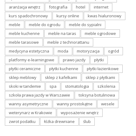
aranżacja wnętrz
fotografia
hotel
internet
kurs spadochronowy
kursy online
kwas hialuronowy
meble
meble do ogrodu
meble do sypialni
meble kuchenne
meble na taras
meble ogrodowe
meble tarasowe
meble z technorattanu
medycyna estetyczna
moda
motoryzacja
ogród
platformy e-learningowe
prawo jazdy
płytki
płytki ceramiczne
płytki kuchenne
płytki łazienkowe
sklep meblowy
sklep z kafelkami
sklep z płytkami
skoki w tandemie
spa
stomatologia
szkolenia
szkoła prawa jazdy w Warszawie
toksyna botulinowa
wanny asymetryczne
wanny prostokątne
wesele
weterynarz w Krakowie
wyposażenie wnętrz
zwrot podatku
łóżka drewniane
ślub