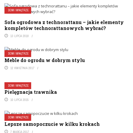
DOM I WNĘTRZE
Sofa ogrodowa z technorattanu – jakie elementy
kompletów technorattanowych wybrać?
13 LIPCA 2018
DOM I WNĘTRZE
Meble do ogrodu w dobrym stylu
12 KWIETNIA 2017
DOM I WNĘTRZE
Pielęgnacja trawnika
10 LIPCA 2015
DOM I WNĘTRZE
Lepsze samopoczucie w kilku krokach
7 MARCA 2017