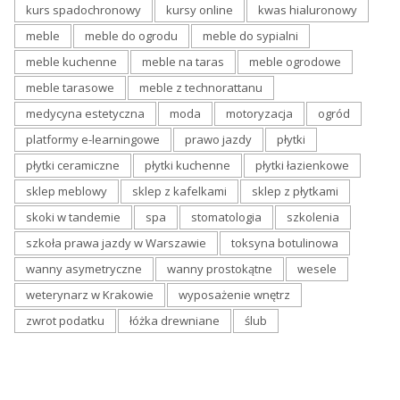
kurs spadochronowy
kursy online
kwas hialuronowy
meble
meble do ogrodu
meble do sypialni
meble kuchenne
meble na taras
meble ogrodowe
meble tarasowe
meble z technorattanu
medycyna estetyczna
moda
motoryzacja
ogród
platformy e-learningowe
prawo jazdy
płytki
płytki ceramiczne
płytki kuchenne
płytki łazienkowe
sklep meblowy
sklep z kafelkami
sklep z płytkami
skoki w tandemie
spa
stomatologia
szkolenia
szkoła prawa jazdy w Warszawie
toksyna botulinowa
wanny asymetryczne
wanny prostokątne
wesele
weterynarz w Krakowie
wyposażenie wnętrz
zwrot podatku
łóżka drewniane
ślub