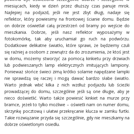
miesiącach, kiedy w dzień przez dłuższy czas panuje mrok.
Najlepiej na podjazd, jeśli nie jest zbyt długi, nadaje się
reflektor, który powiesimy na frontowej ścianie domu. Będzie
on dobrze oświetlał całą przestrzeń od bramy po wejście do
mieszkania. Dobrze, jeśli nasz reflektor wyposażymy w
fotokomórkę, tak aby uruchamiał go ruch na podwórzu.
Dodatkowe delikatne światło, które sprawi, że będziemy czuli
się raźniej a osobom z zewnątrz da do zrozumienia, że ktoś jest
w domu, możemy stworzyć za pomocą kinkietu przy drzwiach
lub podwieszanych lamp elektrycznych imitujących lampiony.
Ponieważ słońce świeci zimą krótko solarnie napędzane lampki
nie sprawdzą się raczej i mogą dawać bardzo słabe światło.
Warto jednak wbić kilka z nich wzdłuż podjazdu lub ścieżki
prowadzącej do domu, szczególnie jeśli są one długie, aby je
nieco doświetlić. Warto także powiesić kinkiet na murze przy
bramce, jeżeli to tylko możliwe – oświetli nam on numer domu,
skrzynkę pocztową i ułatwi przekręcanie klucza w zamku furtki.
Takie rozwiązanie przyda się szczególnie, gdy nie mieszkamy na
dobrze oświetlonym osiedlu.