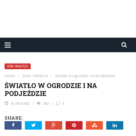
DOM I WNĘTRZE
Home
›
Dom i Wnętrze
›
Światło w ogrodzie i na podjeździe
ŚWIATŁO W OGRODZIE I NA
PODJEŹDZIE
10 LIPCA 2015
2263
0
SHARE: