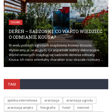
CIEKAWE
DEREŃ – SADZONKI: CO WARTO WIEDZIEĆ
O ODMIANIE KOUSA?
W wielu polskich ogrodach znajdziemy krzewy liściaste.
Wybieramy je ze względu na wspaniałe walory dekoracyjne.
Wśród cenionych znajdują się sadzonki derenia odmiany
Kousa. Ich nieco orientalny charakter oraz okazałe rozmiary ...
TAGI
apteka internetowa
aranżacja
aranżacja ogrodu
aranżacja wnętrz
fotografia
hotel
internet