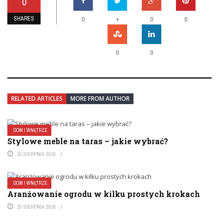
0
SHARES
+
0
0
0
0
0
RELATED ARTICLES
MORE FROM AUTHOR
DOM I WNĘTRZE
Stylowe meble na taras – jakie wybrać?
15 SIERPNIA 2018
DOM I WNĘTRZE
Aranżowanie ogrodu w kilku prostych krokach
15 SIERPNIA 2018