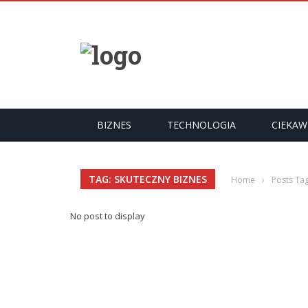
YKUŁY
BIZNES
TECHNOLOGIA
CIEKAW
TAG: SKUTECZNY BIZNES
Home
›
Posts Ta
No post to display