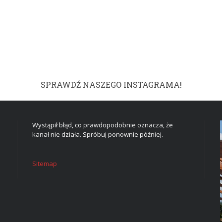
SPRAWDŹ NASZEGO INSTAGRAMA!
Wystąpił błąd, co prawdopodobnie oznacza, że
kanał nie działa. Spróbuj ponownie później.
Sitemap
DOM I WNĘTRZE
TWOJE MARZENIE W
CZTERECH ŚCIANACH: