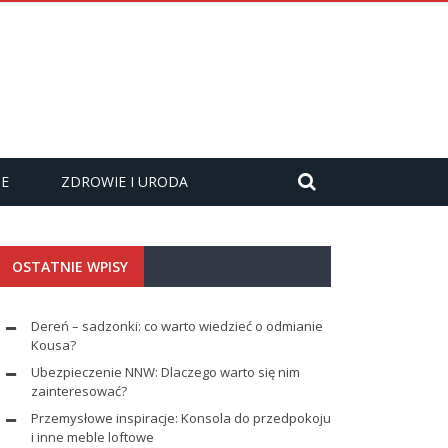
ZE
ZDROWIE I URODA
OSTATNIE WPISY
Dereń – sadzonki: co warto wiedzieć o odmianie
Kousa?
Ubezpieczenie NNW: Dlaczego warto się nim
zainteresować?
Przemysłowe inspiracje: Konsola do przedpokoju
i inne meble loftowe