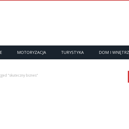
E
MOTORYZACJA
TURYSTYKA
DOM I WNĘTR
gged "skuteczny biznes"