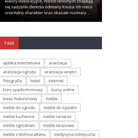
walory dekoracyjne. Wśród cenionych znajdują
problemów i komp
się sadzonki derenia odmiany Kousa. Ich nieco
wypadki zdarzają
orientalny charakter oraz okazałe rozmiary ...
najmniej oczekuj
TAGI
apteka internetowa
aranżacja
aranżacja ogrodu
aranżacja wnętrz
fotografia
hotel
internet
kurs spadochronowy
kursy online
kwas hialuronowy
meble
meble do ogrodu
meble do sypialni
meble kuchenne
meble na taras
meble ogrodowe
meble tarasowe
meble z technorattanu
medycyna estetyczna