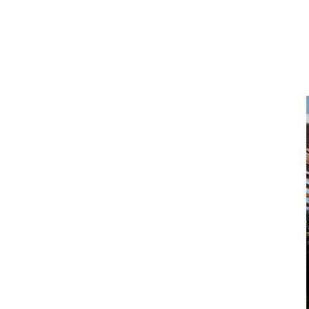
DOM I WNĘTRZE
TWOJE MARZENIE W
CZTERECH ŚCIANACH:
KUCHNIE NA ZAMÓWIENIE
BIELSKO-BIAŁA
Twoje Marzenie w Czterech Ścianach: Kuchnie
na Zamówienie Bielsko-Biała W wielkim oceanie