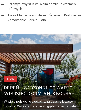
Przemysłowy szlif w Twoim domu: Sekret mebli
loftowych
Twoje Marzenie w Czterech Ścianach: Kuchnie na
Zamówienie Bielsko-Biała
ZDROWIE I URODA
CIEKAWE
UBEZPIEC
DEREŃ – SADZONKI: CO WARTO
DLACZEGO
WIEDZIEĆ O ODMIANIE KOUSA?
ZAINTERE
W wielu polskich ogrodach znajdziemy krzewy
Ubezpieczenie 
liściaste. Wybieramy je ze względu na wspaniałe
zainteresować? 