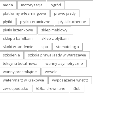
moda
motoryzacja
ogród
platformy e-learningowe
prawo jazdy
płytki
płytki ceramiczne
płytki kuchenne
płytki łazienkowe
sklep meblowy
sklep z kafelkami
sklep z płytkami
skoki w tandemie
spa
stomatologia
szkolenia
szkoła prawa jazdy w Warszawie
toksyna botulinowa
wanny asymetryczne
wanny prostokątne
wesele
weterynarz w Krakowie
wyposażenie wnętrz
zwrot podatku
łóżka drewniane
ślub