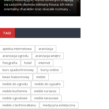
się sadzonki derenia odmiany Kousa. Ich nieco
wypadki zdarzają
orientalny charakter oraz okazałe rozmiary ...
najmniej oczekuj
TAGI
apteka internetowa
aranżacja
aranżacja ogrodu
aranżacja wnętrz
fotografia
hotel
internet
kurs spadochronowy
kursy online
kwas hialuronowy
meble
meble do ogrodu
meble do sypialni
meble kuchenne
meble na taras
meble ogrodowe
meble tarasowe
meble z technorattanu
medycyna estetyczna