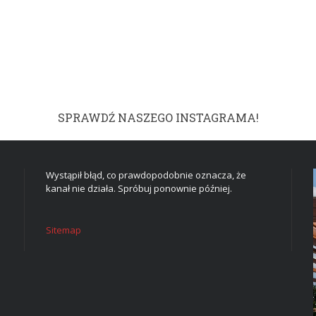
SPRAWDŹ NASZEGO INSTAGRAMA!
Wystąpił błąd, co prawdopodobnie oznacza, że
kanał nie działa. Spróbuj ponownie później.
Sitemap
DOM I WNĘTRZE
TWOJE MARZENIE W
CZTERECH ŚCIANACH: