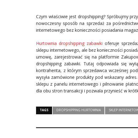
Czym właściwie jest dropshipping? Spróbujmy przybl
nowoczesny sposób na sprzedaż za pośrednictwe
internetowego bez konieczności posiadania magazy
Hurtownia dropshipping zabawki
oferuje sprzedaż
sklepu internetowego, ale bez konieczności posi
umowę, zarejestrować się na platformie Zakupow
dropshipping zabawki. Tutaj odpowiada się wył
kontrahenta, z którym sprzedawca wcześniej pod
wysyła zamówione produkty pod wskazany adres.
sklepu z panelu internetowego i pilnowanie płatn
dla obu stron transakcji i pozwala przynieść w kró
TAGS
DROPSHIPPING HURTOWNIA
SKLEP INTERNETO