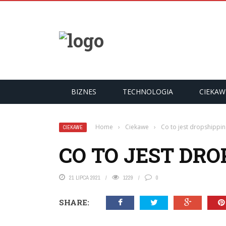
YKUŁY
BIZNES
TECHNOLOGIA
CIEKAW
Home
›
Ciekawe
›
Co to jest dropshippin
CIEKAWE
CO TO JEST DRO
21 LIPCA 2021
1229
0
SHARE: