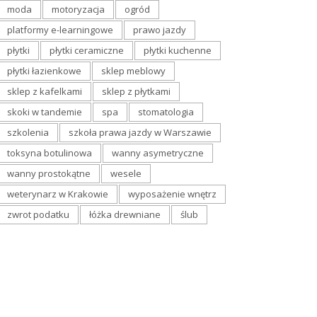
moda
motoryzacja
ogród
platformy e-learningowe
prawo jazdy
płytki
płytki ceramiczne
płytki kuchenne
płytki łazienkowe
sklep meblowy
sklep z kafelkami
sklep z płytkami
skoki w tandemie
spa
stomatologia
szkolenia
szkoła prawa jazdy w Warszawie
toksyna botulinowa
wanny asymetryczne
wanny prostokątne
wesele
weterynarz w Krakowie
wyposażenie wnętrz
zwrot podatku
łóżka drewniane
ślub