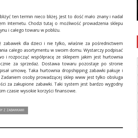
inspirację, kuchnia staje się naszą bezpieczną
przystanią. Jak uczynić ją miejscem marzeń ...
iżyć ten termin nieco bliżej. Jest to dość mało znany i nadal
m Internetu. Chodzi tutaj o możliwość prowadzenia sklepu
nu i całego towaru w pobliżu.
 zabawek dla dzieci i nie tylko, właśnie za pośrednictwem
adania całego asortymentu w swoim domu. Wystarczy podpisać
o i rozpocząć współpracę ze sklepem jakim jest hurtownia
ącznie za sprzedaż. Dostawa towaru pozostaje po stronie
pisał umowę. Taka hurtownia dropshipping zabawki pakuje i
 Zadaniem osoby prowadzącej sklep www jest tylko obsługa
ości za zakupione zabawki. Taki system jest bardzo wygodny
tkim czasie wysokie korzyści finansowe.
WY Z ZABAWKAMI