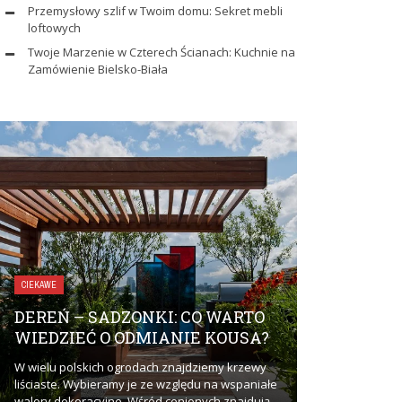
Przemysłowy szlif w Twoim domu: Sekret mebli
loftowych
Twoje Marzenie w Czterech Ścianach: Kuchnie na
Zamówienie Bielsko-Biała
ZDROWIE I URODA
CIEKAWE
UBEZPIEC
DEREŃ – SADZONKI: CO WARTO
DLACZEGO
WIEDZIEĆ O ODMIANIE KOUSA?
ZAINTERE
W wielu polskich ogrodach znajdziemy krzewy
Ubezpieczenie 
liściaste. Wybieramy je ze względu na wspaniałe
zainteresować? 
walory dekoracyjne. Wśród cenionych znajdują
problemów i komp