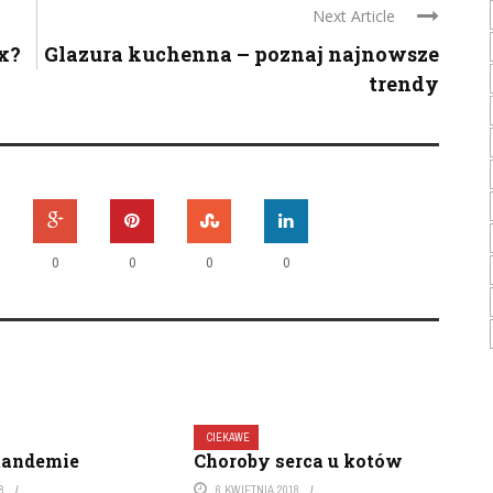
Next Article
x?
Glazura kuchenna – poznaj najnowsze
trendy
0
0
0
0
CIEKAWE
tandemie
Choroby serca u kotów
8
6 KWIETNIA 2018