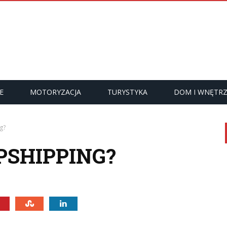
E
MOTORYZACJA
TURYSTYKA
DOM I WNĘTR
g?
PSHIPPING?