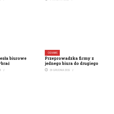
CIEKAWE
zesła biurowe
Przeprowadzka firmy z
brać
jednego biura do drugiego
8
29 GRUDNIA 2015