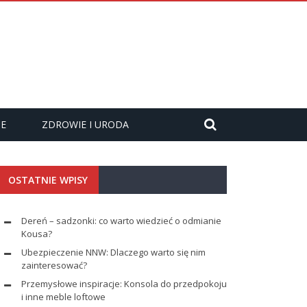
ZE
ZDROWIE I URODA
OSTATNIE WPISY
Dereń – sadzonki: co warto wiedzieć o odmianie
Kousa?
Ubezpieczenie NNW: Dlaczego warto się nim
zainteresować?
Przemysłowe inspiracje: Konsola do przedpokoju
i inne meble loftowe