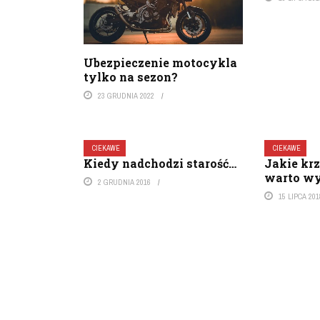
Ubezpieczenie motocykla
tylko na sezon?
23 GRUDNIA 2022
CIEKAWE
CIEKAWE
Kiedy nadchodzi starość…
Jakie kr
warto wy
2 GRUDNIA 2016
15 LIPCA 201