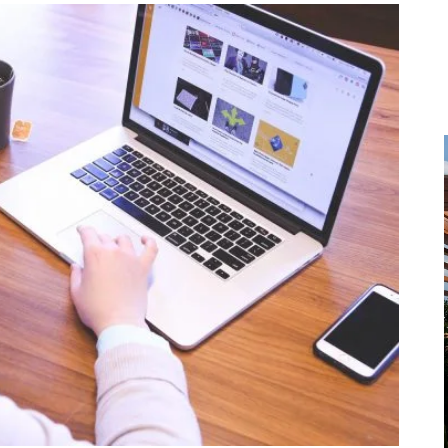
DOM I WNĘTRZE
TWOJE MARZENIE W
CZTERECH ŚCIANACH:
KUCHNIE NA ZAMÓWIENIE
BIELSKO-BIAŁA
Twoje Marzenie w Czterech Ścianach: Kuchnie
na Zamówienie Bielsko-Biała W wielkim oceanie
możliwości, gdzie każda fala przynosi nową