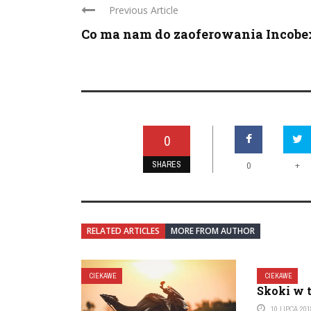
Previous Article
Co ma nam do zaoferowania Incobe
0
SHARES
+
0
RELATED ARTICLES
MORE FROM AUTHOR
CIEKAWE
CIEKAWE
Skoki w 
10 LIPCA 201