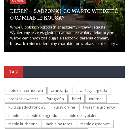
CIEKAWE
DEREŃ – SADZONKI: CO WARTO WIEDZIEĆ
O ODMIANIE KOUSA?
W wielu polskich ogrodach znajdziemy krzewy liściaste.
Wybieramy je ze względu na wspaniałe walory dekoracyjne.
Wśród cenionych znajdują się sadzonki derenia odmiany
Kousa. Ich nieco orientalny charakter oraz okazałe rozmiary ...
TAGI
apteka internetowa
aranżacja
aranżacja ogrodu
aranżacja wnętrz
fotografia
hotel
internet
kurs spadochronowy
kursy online
kwas hialuronowy
meble
meble do ogrodu
meble do sypialni
meble kuchenne
meble na taras
meble ogrodowe