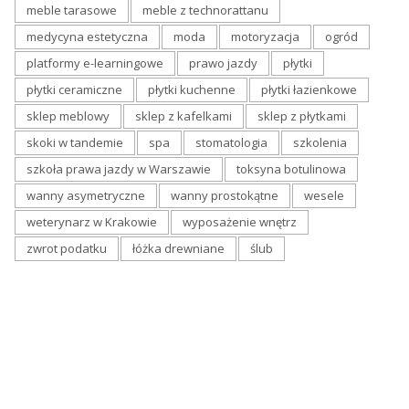
meble tarasowe
meble z technorattanu
medycyna estetyczna
moda
motoryzacja
ogród
platformy e-learningowe
prawo jazdy
płytki
płytki ceramiczne
płytki kuchenne
płytki łazienkowe
sklep meblowy
sklep z kafelkami
sklep z płytkami
skoki w tandemie
spa
stomatologia
szkolenia
szkoła prawa jazdy w Warszawie
toksyna botulinowa
wanny asymetryczne
wanny prostokątne
wesele
weterynarz w Krakowie
wyposażenie wnętrz
zwrot podatku
łóżka drewniane
ślub