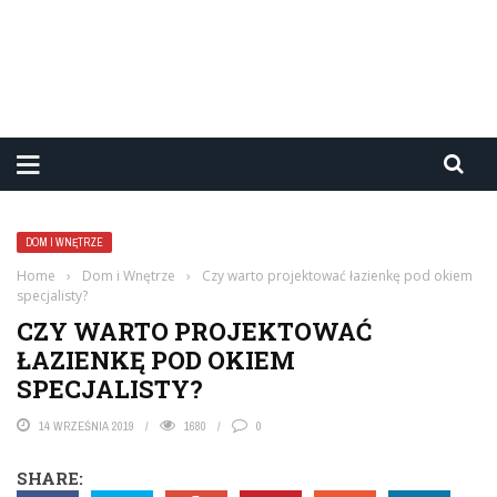
DOM I WNĘTRZE
Home
›
Dom i Wnętrze
›
Czy warto projektować łazienkę pod okiem
specjalisty?
CZY WARTO PROJEKTOWAĆ
ŁAZIENKĘ POD OKIEM
SPECJALISTY?
14 WRZEŚNIA 2019
1680
0
SHARE: