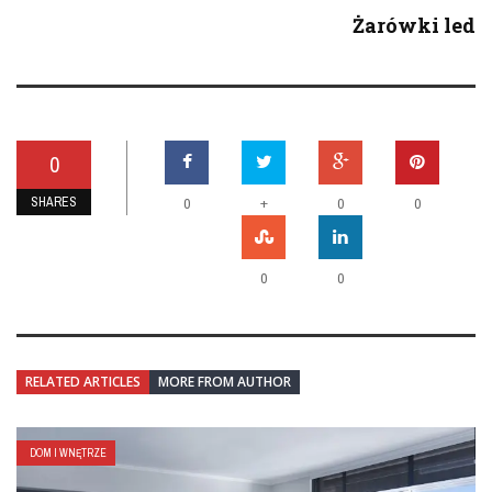
Żarówki led
0
SHARES
+
0
0
0
0
0
RELATED ARTICLES
MORE FROM AUTHOR
DOM I WNĘTRZE