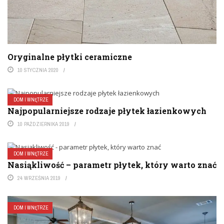
Oryginalne płytki ceramiczne
10 STYCZNIA 2020
DOM I WNĘTRZE
Najpopularniejsze rodzaje płytek łazienkowych
10 PAŹDZIERNIKA 2019
DOM I WNĘTRZE
Nasiąkliwość – parametr płytek, który warto znać
24 WRZEŚNIA 2019
DOM I WNĘTRZE