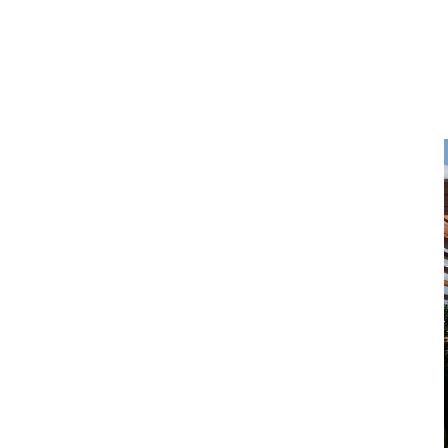
DOM I WNĘTRZE
TWOJE MARZENIE W
CZTERECH ŚCIANACH:
KUCHNIE NA ZAMÓWIENIE
BIELSKO-BIAŁA
Twoje Marzenie w Czterech Ścianach: Kuchnie
na Zamówienie Bielsko-Biała W wielkim oceanie