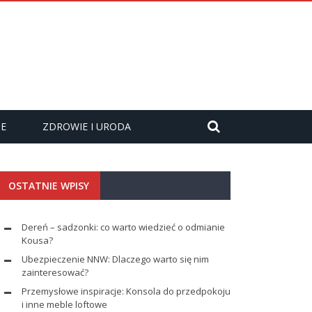
ZE
ZDROWIE I URODA
OSTATNIE WPISY
Dereń – sadzonki: co warto wiedzieć o odmianie
Kousa?
Ubezpieczenie NNW: Dlaczego warto się nim
zainteresować?
Przemysłowe inspiracje: Konsola do przedpokoju
i inne meble loftowe