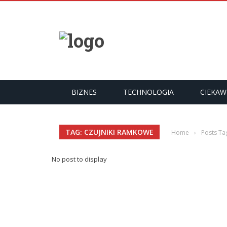
YKUŁY
BIZNES
TECHNOLOGIA
CIEKAW
TAG: CZUJNIKI RAMKOWE
Home
›
Posts Ta
No post to display