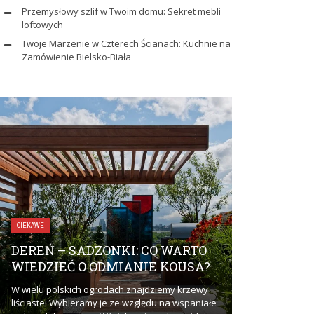
Przemysłowy szlif w Twoim domu: Sekret mebli
loftowych
Twoje Marzenie w Czterech Ścianach: Kuchnie na
Zamówienie Bielsko-Biała
ZDROWIE I URODA
CIEKAWE
UBEZPIEC
DEREŃ – SADZONKI: CO WARTO
DLACZEGO
WIEDZIEĆ O ODMIANIE KOUSA?
ZAINTERE
W wielu polskich ogrodach znajdziemy krzewy
Ubezpieczenie 
liściaste. Wybieramy je ze względu na wspaniałe
zainteresować? 