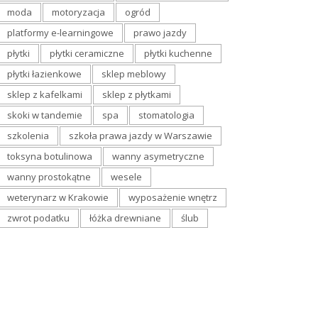
moda
motoryzacja
ogród
platformy e-learningowe
prawo jazdy
płytki
płytki ceramiczne
płytki kuchenne
płytki łazienkowe
sklep meblowy
sklep z kafelkami
sklep z płytkami
skoki w tandemie
spa
stomatologia
szkolenia
szkoła prawa jazdy w Warszawie
toksyna botulinowa
wanny asymetryczne
wanny prostokątne
wesele
weterynarz w Krakowie
wyposażenie wnętrz
zwrot podatku
łóżka drewniane
ślub