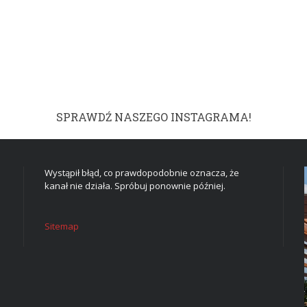
SPRAWDŹ NASZEGO INSTAGRAMA!
Wystąpił błąd, co prawdopodobnie oznacza, że
kanał nie działa. Spróbuj ponownie później.
Sitemap
DOM I WNĘTRZE
TWOJE MARZENIE W
CZTERECH ŚCIANACH: