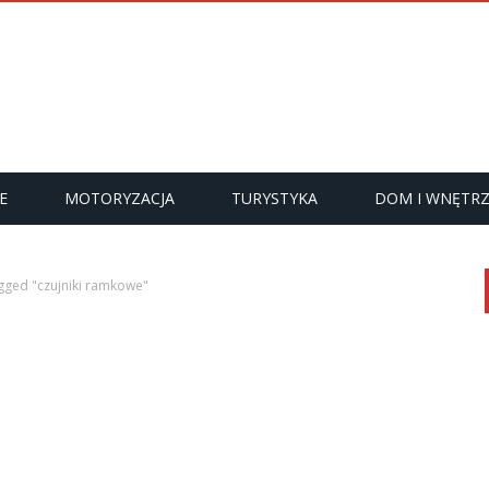
E
MOTORYZACJA
TURYSTYKA
DOM I WNĘTR
gged "czujniki ramkowe"