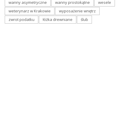
wanny asymetryczne
wanny prostokątne
wesele
weterynarz w Krakowie
wyposażenie wnętrz
zwrot podatku
łóżka drewniane
ślub