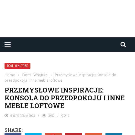
DOM I WNĘTRZE
Home
›
Dom i Wnętrze
›
Przemysłowe inspiracje: Konsola do
przedpokoju i inne meble loftowe
PRZEMYSŁOWE INSPIRACJE:
KONSOLA DO PRZEDPOKOJU I INNE
MEBLE LOFTOWE
6 WRZEŚNIA 2023
3452
0
SHARE: