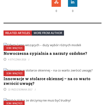
0
0
RELATED ARTICLES
MORE FROM AUTHOR
DOM I WNĘTRZE
Nowoczesna sypialnia a narzuty ozdobne?
4 STYCZNIA 2019
DOM I WNĘTRZE
Innowacje w stolarce okiennej – na co warto
zwrócić uwagę?
13 PAŹDZIERNIKA 2017
DOM I WNĘTRZE