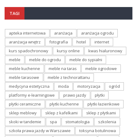
TAGI
apteka internetowa
aranżacja
aranżacja ogrodu
aranżacja wnętrz
fotografia
hotel
internet
kurs spadochronowy
kursy online
kwas hialuronowy
meble
meble do ogrodu
meble do sypialni
meble kuchenne
meble na taras
meble ogrodowe
meble tarasowe
meble z technorattanu
medycyna estetyczna
moda
motoryzacja
ogród
platformy e-learningowe
prawo jazdy
płytki
płytki ceramiczne
płytki kuchenne
płytki łazienkowe
sklep meblowy
sklep z kafelkami
sklep z płytkami
skoki w tandemie
spa
stomatologia
szkolenia
szkoła prawa jazdy w Warszawie
toksyna botulinowa