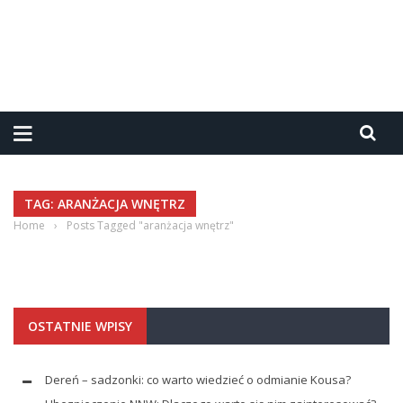
TAG: ARANŻACJA WNĘTRZ
Home
›
Posts Tagged "aranżacja wnętrz"
OSTATNIE WPISY
Dereń – sadzonki: co warto wiedzieć o odmianie Kousa?