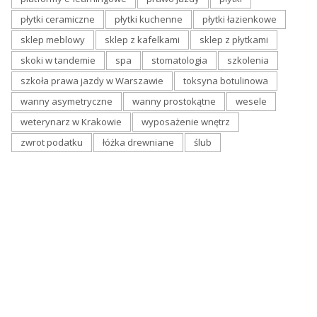
płytki ceramiczne
płytki kuchenne
płytki łazienkowe
sklep meblowy
sklep z kafelkami
sklep z płytkami
skoki w tandemie
spa
stomatologia
szkolenia
szkoła prawa jazdy w Warszawie
toksyna botulinowa
wanny asymetryczne
wanny prostokątne
wesele
weterynarz w Krakowie
wyposażenie wnętrz
zwrot podatku
łóżka drewniane
ślub