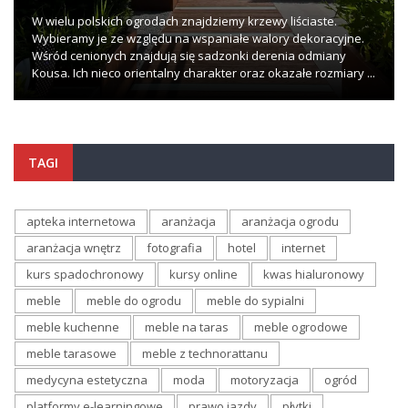
W wielu polskich ogrodach znajdziemy krzewy liściaste.
Wybieramy je ze względu na wspaniałe walory dekoracyjne.
Wśród cenionych znajdują się sadzonki derenia odmiany
Kousa. Ich nieco orientalny charakter oraz okazałe rozmiary ...
TAGI
apteka internetowa
aranżacja
aranżacja ogrodu
aranżacja wnętrz
fotografia
hotel
internet
kurs spadochronowy
kursy online
kwas hialuronowy
meble
meble do ogrodu
meble do sypialni
meble kuchenne
meble na taras
meble ogrodowe
meble tarasowe
meble z technorattanu
medycyna estetyczna
moda
motoryzacja
ogród
platformy e-learningowe
prawo jazdy
płytki