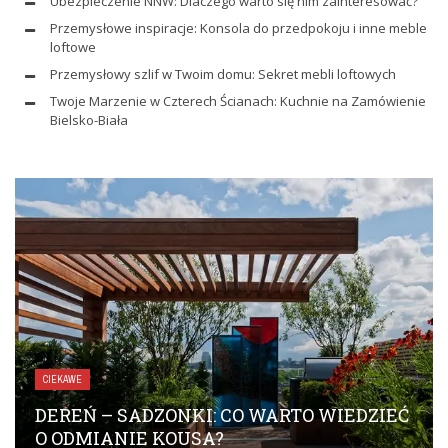
Ubezpieczenie NNW: Dlaczego warto się nim zainteresować?
Przemysłowe inspiracje: Konsola do przedpokoju i inne meble
loftowe
Przemysłowy szlif w Twoim domu: Sekret mebli loftowych
Twoje Marzenie w Czterech Ścianach: Kuchnie na Zamówienie
Bielsko-Biała
CIEKAWE
DEREŃ – SADZONKI: CO WARTO WIEDZIEĆ
O ODMIANIE KOUSA?