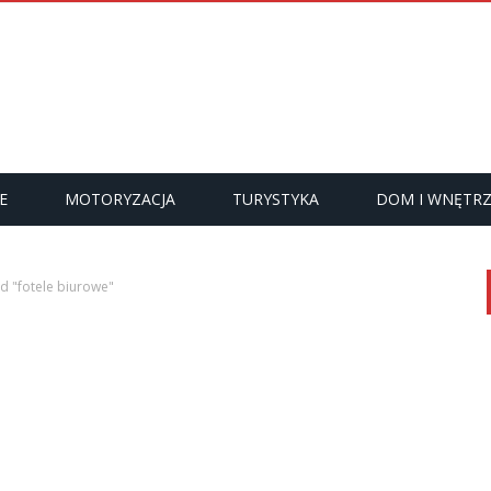
E
MOTORYZACJA
TURYSTYKA
DOM I WNĘTR
d "fotele biurowe"