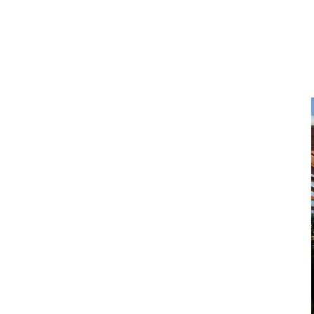
DOM I WNĘTRZE
TWOJE MARZENIE W
CZTERECH ŚCIANACH:
KUCHNIE NA ZAMÓWIENIE
BIELSKO-BIAŁA
Twoje Marzenie w Czterech Ścianach: Kuchnie
na Zamówienie Bielsko-Biała W wielkim oceanie