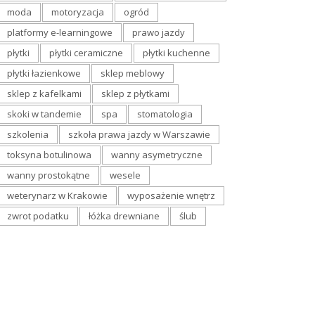
moda
motoryzacja
ogród
platformy e-learningowe
prawo jazdy
płytki
płytki ceramiczne
płytki kuchenne
płytki łazienkowe
sklep meblowy
sklep z kafelkami
sklep z płytkami
skoki w tandemie
spa
stomatologia
szkolenia
szkoła prawa jazdy w Warszawie
toksyna botulinowa
wanny asymetryczne
wanny prostokątne
wesele
weterynarz w Krakowie
wyposażenie wnętrz
zwrot podatku
łóżka drewniane
ślub