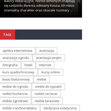
walory dekoracyjne. Wśród cenionych znajdują
problemów i komp
się sadzonki derenia odmiany Kousa. Ich nieco
wypadki zdarzają
orientalny charakter oraz okazałe rozmiary ...
najmniej oczekuj
TAGI
apteka internetowa
aranżacja
aranżacja ogrodu
aranżacja wnętrz
fotografia
hotel
internet
kurs spadochronowy
kursy online
kwas hialuronowy
meble
meble do ogrodu
meble do sypialni
meble kuchenne
meble na taras
meble ogrodowe
meble tarasowe
meble z technorattanu
medycyna estetyczna