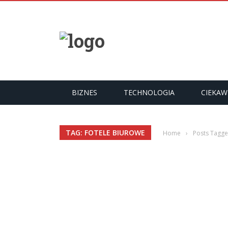
YKUŁY
BIZNES
TECHNOLOGIA
CIEKAW
TAG: FOTELE BIUROWE
Home
›
Posts Tagge