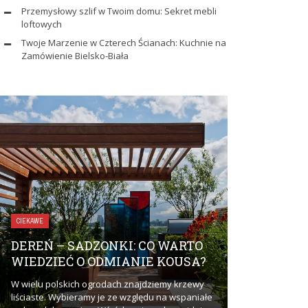
Przemysłowy szlif w Twoim domu: Sekret mebli
loftowych
Twoje Marzenie w Czterech Ścianach: Kuchnie na
Zamówienie Bielsko-Biała
ZDROWIE I URODA
CIEKAWE
UBEZPIEC
DEREŃ – SADZONKI: CO WARTO
DLACZEGO
WIEDZIEĆ O ODMIANIE KOUSA?
ZAINTERE
W wielu polskich ogrodach znajdziemy krzewy
Ubezpieczenie 
liściaste. Wybieramy je ze względu na wspaniałe
zainteresować? 