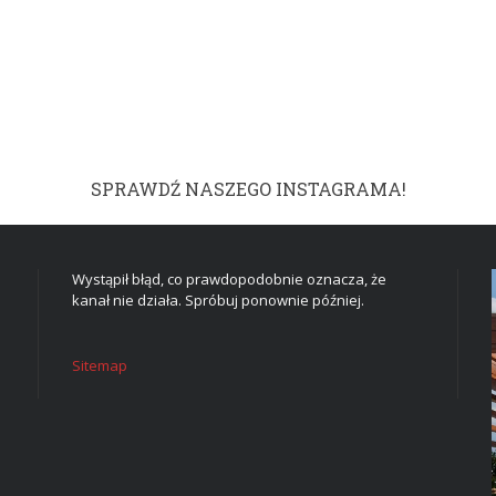
SPRAWDŹ NASZEGO INSTAGRAMA!
Wystąpił błąd, co prawdopodobnie oznacza, że
kanał nie działa. Spróbuj ponownie później.
Sitemap
DOM I WNĘTRZE
TWOJE MARZENIE W
CZTERECH ŚCIANACH: