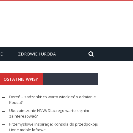
ZE
ZDROWIE I URODA
OSTATNIE WPISY
Dereń – sadzonki: co warto wiedzieć o odmianie
Kousa?
Ubezpieczenie NNW: Dlaczego warto się nim
zainteresować?
Przemysłowe inspiracje: Konsola do przedpokoju
i inne meble loftowe