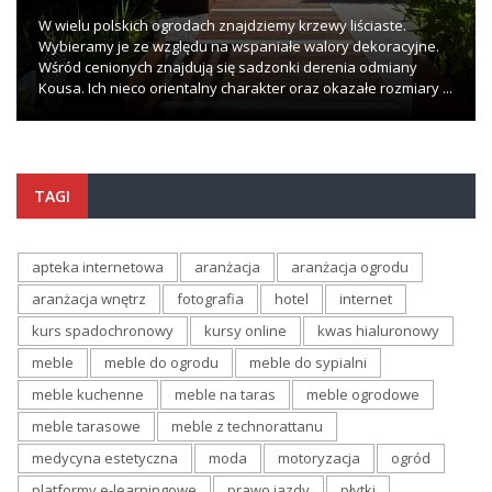
W wielu polskich ogrodach znajdziemy krzewy liściaste.
Wybieramy je ze względu na wspaniałe walory dekoracyjne.
Wśród cenionych znajdują się sadzonki derenia odmiany
Kousa. Ich nieco orientalny charakter oraz okazałe rozmiary ...
TAGI
apteka internetowa
aranżacja
aranżacja ogrodu
aranżacja wnętrz
fotografia
hotel
internet
kurs spadochronowy
kursy online
kwas hialuronowy
meble
meble do ogrodu
meble do sypialni
meble kuchenne
meble na taras
meble ogrodowe
meble tarasowe
meble z technorattanu
medycyna estetyczna
moda
motoryzacja
ogród
platformy e-learningowe
prawo jazdy
płytki