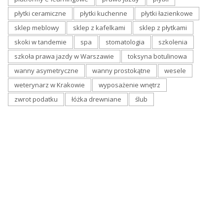
płytki ceramiczne
płytki kuchenne
płytki łazienkowe
sklep meblowy
sklep z kafelkami
sklep z płytkami
skoki w tandemie
spa
stomatologia
szkolenia
szkoła prawa jazdy w Warszawie
toksyna botulinowa
wanny asymetryczne
wanny prostokątne
wesele
weterynarz w Krakowie
wyposażenie wnętrz
zwrot podatku
łóżka drewniane
ślub