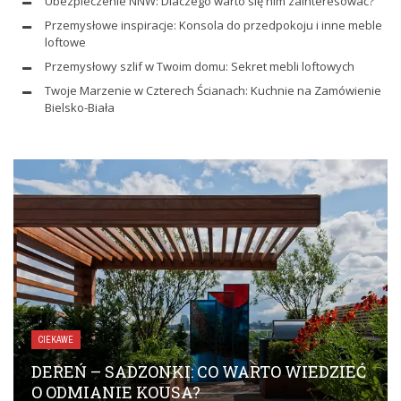
Ubezpieczenie NNW: Dlaczego warto się nim zainteresować?
Przemysłowe inspiracje: Konsola do przedpokoju i inne meble
loftowe
Przemysłowy szlif w Twoim domu: Sekret mebli loftowych
Twoje Marzenie w Czterech Ścianach: Kuchnie na Zamówienie
Bielsko-Biała
CIEKAWE
DEREŃ – SADZONKI: CO WARTO WIEDZIEĆ
O ODMIANIE KOUSA?