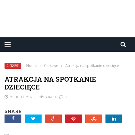
Home
›
Ciekawe
›
Atrakcja na spotkanie dziecięce
CIEKAWE
ATRAKCJA NA SPOTKANIE
DZIECIĘCE
20 LUTEGO 2017
2043
0
SHARE: