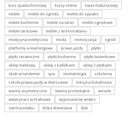
kurs spadochronowy
kursy online
kwas hialuronowy
meble
meble do ogrodu
meble do sypialni
meble kuchenne
meble na taras
meble ogrodowe
meble tarasowe
meble z technorattanu
medycyna estetyczna
moda
motoryzacja
ogród
platformy e-learningowe
prawo jazdy
płytki
płytki ceramiczne
płytki kuchenne
płytki łazienkowe
sklep meblowy
sklep z kafelkami
sklep z płytkami
skoki w tandemie
spa
stomatologia
szkolenia
szkoła prawa jazdy w Warszawie
toksyna botulinowa
wanny asymetryczne
wanny prostokątne
wesele
weterynarz w Krakowie
wyposażenie wnętrz
zwrot podatku
łóżka drewniane
ślub