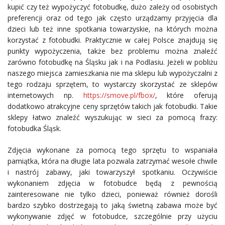
kupić czy też wypożyczyć fotobudkę, dużo zależy od osobistych
preferencji oraz od tego jak często urządzamy przyjęcia dla
dzieci lub też inne spotkania towarzyskie, na których można
korzystać z fotobudki. Praktycznie w całej Polsce znajdują się
punkty wypożyczenia, także bez problemu można znaleźć
zarówno fotobudkę na Śląsku jak i na Podlasiu. Jeżeli w pobliżu
naszego miejsca zamieszkania nie ma sklepu lub wypożyczalni z
tego rodzaju sprzętem, to wystarczy skorzystać ze sklepów
internetowych np.
https://smove.pl/fbox/
, które oferują
dodatkowo atrakcyjne ceny sprzętów takich jak fotobudki. Takie
sklepy łatwo znaleźć wyszukując w sieci za pomocą frazy:
fotobudka Śląsk.
Zdjęcia wykonane za pomocą tego sprzętu to wspaniała
pamiątka, która na długie lata pozwala zatrzymać wesołe chwile
i nastrój zabawy, jaki towarzyszył spotkaniu. Oczywiście
wykonaniem zdjęcia w fotobudce będą z pewnością
zainteresowane nie tylko dzieci, ponieważ również dorośli
bardzo szybko dostrzegają to jaką świetną zabawa może być
wykonywanie zdjęć w fotobudce, szczególnie przy użyciu