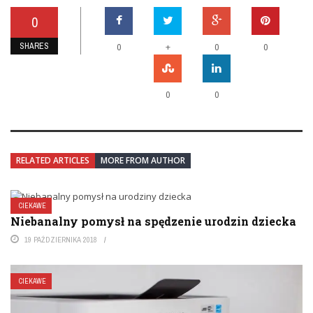
0
SHARES
+
0
0
0
0
0
RELATED ARTICLES
MORE FROM AUTHOR
CIEKAWE
Niebanalny pomysł na spędzenie urodzin dziecka
19 PAŹDZIERNIKA 2018
CIEKAWE