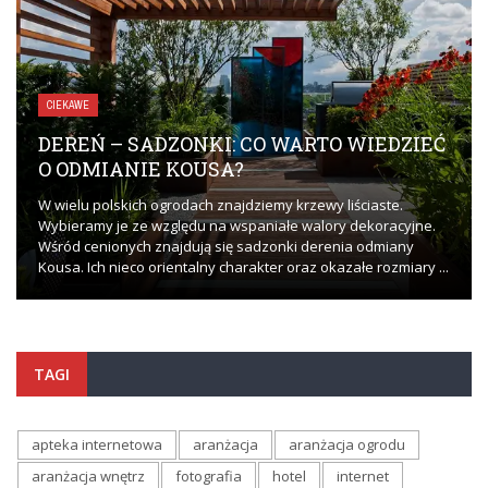
CIEKAWE
DEREŃ – SADZONKI: CO WARTO WIEDZIEĆ
O ODMIANIE KOUSA?
W wielu polskich ogrodach znajdziemy krzewy liściaste.
Wybieramy je ze względu na wspaniałe walory dekoracyjne.
Wśród cenionych znajdują się sadzonki derenia odmiany
Kousa. Ich nieco orientalny charakter oraz okazałe rozmiary ...
TAGI
apteka internetowa
aranżacja
aranżacja ogrodu
aranżacja wnętrz
fotografia
hotel
internet