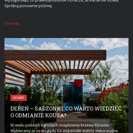
Wystąpił błąd, co prawdopodobnie oznacza, że kanał nie działa.
Spróbuj ponownie później.
Sitemap
CIEKAWE
DEREŃ – SADZONKI: CO WARTO WIEDZIEĆ
O ODMIANIE KOUSA?
W wielu polskich ogrodach znajdziemy krzewy liściaste.
Wybieramy je ze względu na wspaniałe walory dekoracyjne.