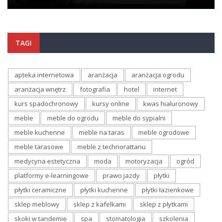
TAGI
apteka internetowa
aranżacja
aranżacja ogrodu
aranżacja wnętrz
fotografia
hotel
internet
kurs spadochronowy
kursy online
kwas hialuronowy
meble
meble do ogrodu
meble do sypialni
meble kuchenne
meble na taras
meble ogrodowe
meble tarasowe
meble z technorattanu
medycyna estetyczna
moda
motoryzacja
ogród
platformy e-learningowe
prawo jazdy
płytki
płytki ceramiczne
płytki kuchenne
płytki łazienkowe
sklep meblowy
sklep z kafelkami
sklep z płytkami
skoki w tandemie
spa
stomatologia
szkolenia