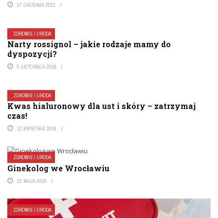
27 GRUDNIA 2021
ZDROWIE I URODA
Narty rossignol – jakie rodzaje mamy do
dyspozycji?
5 LISTOPADA 2018
ZDROWIE I URODA
Kwas hialuronowy dla ust i skóry – zatrzymaj
czas!
13 KWIETNIA 2018
ZDROWIE I URODA
Ginekolog we Wrocławiu
22 MAJA 2019
ZDROWIE I URODA