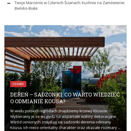
Twoje Marzenie w Czterech Ścianach: Kuchnie na Zamówienie
Bielsko-Biała
CIEKAWE
DEREŃ – SADZONKI: CO WARTO WIEDZIEĆ
O ODMIANIE KOUSA?
W wielu polskich ogrodach znajdziemy krzewy liściaste.
Wybieramy je ze względu na wspaniałe walory dekoracyjne.
Wśród cenionych znajdują się sadzonki derenia odmiany
Kousa. Ich nieco orientalny charakter oraz okazałe rozmiary ...