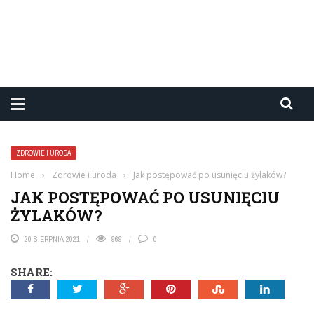
ZDROWIE I URODA
Home
›
Zdrowie i uroda
›
Jak postępować po usunięciu żylaków?
JAK POSTĘPOWAĆ PO USUNIĘCIU
ŻYLAKÓW?
20 SIERPNIA 2021
969
0
SHARE: