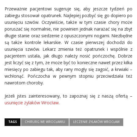
Przeważnie pacjentowi sugeruje się, aby jeszcze tydzień po
zabiegu stosował opatrunek. Najlepiej pozbyć się go dopiero po
usunięciu szwów. Oczywiście, także w tym czasie chory może
poruszać się normalnie, nie powinien jednak narażać się na zbyt
długie stanie oraz siedzenie z opuszczonymi nogami. Niezbędne
są także kontrole lekarskie. W czasie pierwszej dochodzi do
usunięcia szwów. Lekarz zmienia też opatrunek i wspólnie z
pacjentem ustala, jak długo należy nosić pończochę. Dobrze
jest liczyć się z tym, że może być to konieczne nawet przez kilka
miesięcy po zabiegu tak, aby rany mogły się zagoić, a krwiaki –
wchłonąć. Pończocha w pewnym stopniu przeciwdziała też
nawrotom choroby.
Jeżeli jstes zainteresowany, to zapoznaj się z naszą ofertą –
usunięcie żylaków Wrocław
.
TAGS
CHIRURG WE WROCŁAWIU
LECZENIE ŻYLAKÓW WROCŁAW