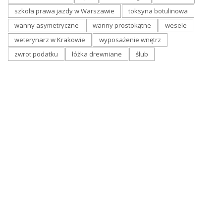
szkoła prawa jazdy w Warszawie
toksyna botulinowa
wanny asymetryczne
wanny prostokątne
wesele
weterynarz w Krakowie
wyposażenie wnętrz
zwrot podatku
łóżka drewniane
ślub