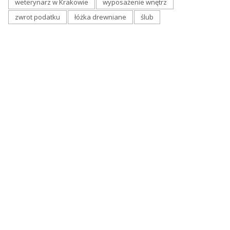
weterynarz w Krakowie
wyposażenie wnętrz
zwrot podatku
łóżka drewniane
ślub