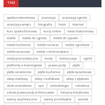
TAGI
apteka internetowa
aranżacja
aranżacja ogrodu
aranżacja wnętrz
fotografia
hotel
internet
kurs spadochronowy
kursy online
kwas hialuronowy
meble
meble do ogrodu
meble do sypialni
meble kuchenne
meble na taras
meble ogrodowe
meble tarasowe
meble z technorattanu
medycyna estetyczna
moda
motoryzacja
ogród
platformy e-learningowe
prawo jazdy
płytki
płytki ceramiczne
płytki kuchenne
płytki łazienkowe
sklep meblowy
sklep z kafelkami
sklep z płytkami
skoki w tandemie
spa
stomatologia
szkolenia
szkoła prawa jazdy w Warszawie
toksyna botulinowa
wanny asymetryczne
wanny prostokątne
wesele