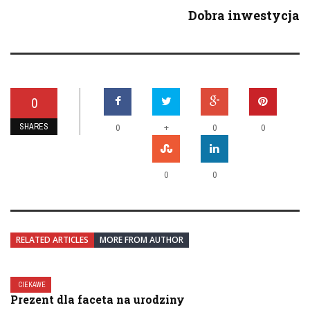
Dobra inwestycja
0
SHARES
+
0
0
0
0
0
RELATED ARTICLES
MORE FROM AUTHOR
CIEKAWE
Prezent dla faceta na urodziny