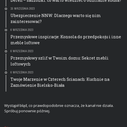
Dereń – sadzonki: co warto wiedzieć o odmianie Kousa?
15 WRZEŚNIA 2023
Ubezpieczenie NNW: Dlaczego warto się nim
zainteresować?
6 WRZEŚNIA 2023
Przemysłowe inspiracje: Konsola do przedpokoju i inne
meble loftowe
6 WRZEŚNIA 2023
Przemysłowy szlif w Twoim domu: Sekret mebli
loftowych
6 WRZEŚNIA 2023
Twoje Marzenie w Czterech Ścianach: Kuchnie na
Zamówienie Bielsko-Biała
Wystąpił błąd, co prawdopodobnie oznacza, że kanał nie działa.
Spróbuj ponownie później.