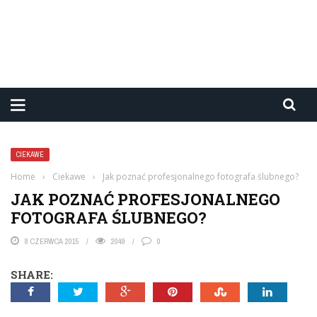
CIEKAWE
Home
›
Ciekawe
›
Jak poznać profesjonalnego fotografa ślubnego?
JAK POZNAĆ PROFESJONALNEGO
FOTOGRAFA ŚLUBNEGO?
8 CZERWCA 2015
2049
0
SHARE: