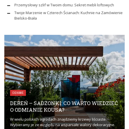
Przemysłowy szlif w Twoim domu: Sekret mebli loftowych
Twoje Marzenie w Czterech Ścianach: Kuchnie na Zamówienie
Bielsko-Biała
CIEKAWE
DEREŃ – SADZONKI: CO WARTO WIEDZIEĆ
O ODMIANIE KOUSA?
W wielu polskich ogrodach znajdziemy krzewy liściaste.
Wybieramy je ze względu na wspaniałe walory dekoracyjne.