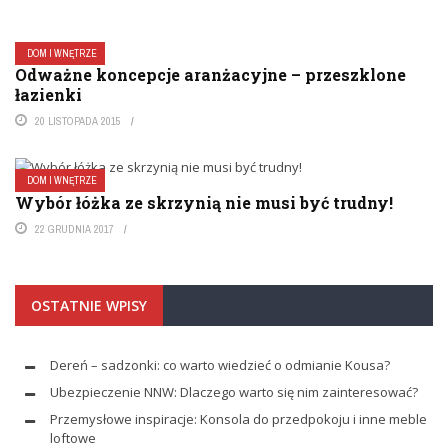
DOM I WNĘTRZE
Odważne koncepcje aranżacyjne – przeszklone
łazienki
20 LISTOPADA 2015
DOM I WNĘTRZE
Wybór łóżka ze skrzynią nie musi być trudny!
22 GRUDNIA 2017
OSTATNIE WPISY
Dereń – sadzonki: co warto wiedzieć o odmianie Kousa?
Ubezpieczenie NNW: Dlaczego warto się nim zainteresować?
Przemysłowe inspiracje: Konsola do przedpokoju i inne meble
loftowe