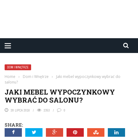
DOM I WNĘTRZE
Home
›
Dom i Wnętrze
›
Jaki mebel wypoczynkowy wybrać do
salonu?
JAKI MEBEL WYPOCZYNKOWY
WYBRAĆ DO SALONU?
28 LIPCA 2016
2353
0
SHARE: