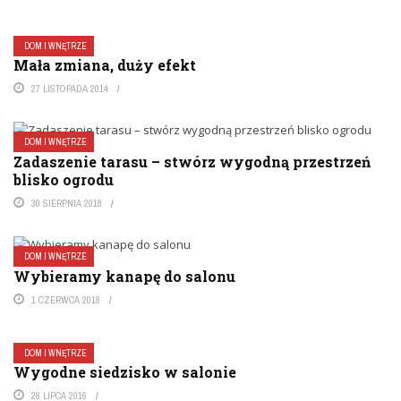
DOM I WNĘTRZE
Mała zmiana, duży efekt
27 LISTOPADA 2014
DOM I WNĘTRZE
Zadaszenie tarasu – stwórz wygodną przestrzeń
blisko ogrodu
30 SIERPNIA 2018
DOM I WNĘTRZE
Wybieramy kanapę do salonu
1 CZERWCA 2018
DOM I WNĘTRZE
Wygodne siedzisko w salonie
28 LIPCA 2016