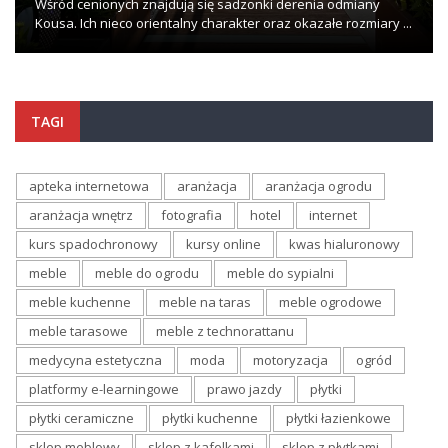
Wśród cenionych znajdują się sadzonki derenia odmiany
Kousa. Ich nieco orientalny charakter oraz okazałe rozmiary ...
TAGI
apteka internetowa
aranżacja
aranżacja ogrodu
aranżacja wnętrz
fotografia
hotel
internet
kurs spadochronowy
kursy online
kwas hialuronowy
meble
meble do ogrodu
meble do sypialni
meble kuchenne
meble na taras
meble ogrodowe
meble tarasowe
meble z technorattanu
medycyna estetyczna
moda
motoryzacja
ogród
platformy e-learningowe
prawo jazdy
płytki
płytki ceramiczne
płytki kuchenne
płytki łazienkowe
sklep meblowy
sklep z kafelkami
sklep z płytkami