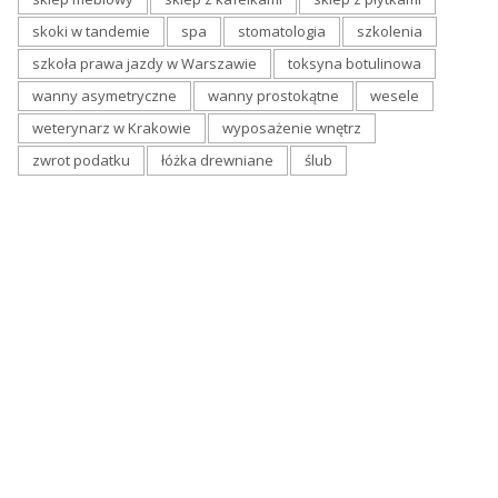
skoki w tandemie
spa
stomatologia
szkolenia
szkoła prawa jazdy w Warszawie
toksyna botulinowa
wanny asymetryczne
wanny prostokątne
wesele
weterynarz w Krakowie
wyposażenie wnętrz
zwrot podatku
łóżka drewniane
ślub