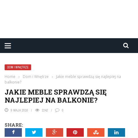
DOM I WNĘTRZE
Home
›
Dom i Wnętrze
›
Jakie meble sprawdzą się najlepiej na
balkonie?
JAKIE MEBLE SPRAWDZĄ SIĘ
NAJLEPIEJ NA BALKONIE?
9 MAJA 2016
2242
0
SHARE: