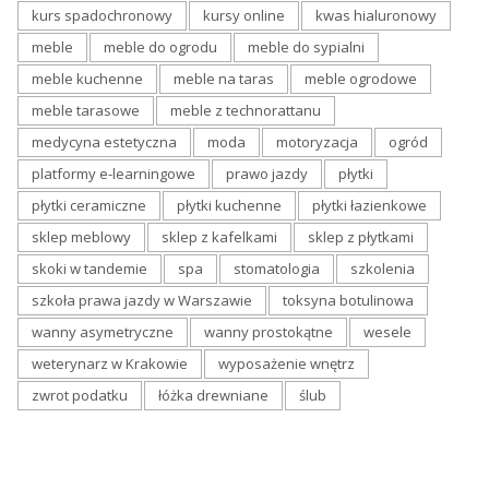
kurs spadochronowy
kursy online
kwas hialuronowy
meble
meble do ogrodu
meble do sypialni
meble kuchenne
meble na taras
meble ogrodowe
meble tarasowe
meble z technorattanu
medycyna estetyczna
moda
motoryzacja
ogród
platformy e-learningowe
prawo jazdy
płytki
płytki ceramiczne
płytki kuchenne
płytki łazienkowe
sklep meblowy
sklep z kafelkami
sklep z płytkami
skoki w tandemie
spa
stomatologia
szkolenia
szkoła prawa jazdy w Warszawie
toksyna botulinowa
wanny asymetryczne
wanny prostokątne
wesele
weterynarz w Krakowie
wyposażenie wnętrz
zwrot podatku
łóżka drewniane
ślub