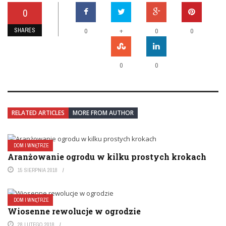
0
SHARES
+
0
0
0
0
0
RELATED ARTICLES
MORE FROM AUTHOR
DOM I WNĘTRZE
Aranżowanie ogrodu w kilku prostych krokach
15 SIERPNIA 2018
DOM I WNĘTRZE
Wiosenne rewolucje w ogrodzie
28 LUTEGO 2018