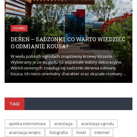
CIEKAWE
DEREŃ – SADZONKI: CO WARTO WIEDZIEĆ
O ODMIANIE KOUSA?
W wielu polskich ogrodach znajdziemy krzewy liściaste.
Wybieramy je ze względu na wspaniałe walory dekoracyjne.
Wśród cenionych znajdują się sadzonki derenia odmiany
Kousa. Ich nieco orientalny charakter oraz okazałe rozmiary ...
TAGI
apteka internetowa
aranżacja
aranżacja ogrodu
aranżacja wnętrz
fotografia
hotel
internet