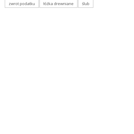
zwrot podatku
łóżka drewniane
ślub