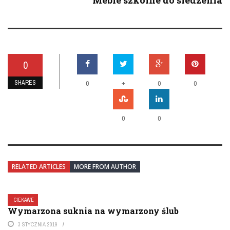
Meble szkolne do siedzenia
0
SHARES
+
0
0
0
0
0
RELATED ARTICLES
MORE FROM AUTHOR
CIEKAWE
Wymarzona suknia na wymarzony ślub
3 STYCZNIA 2019