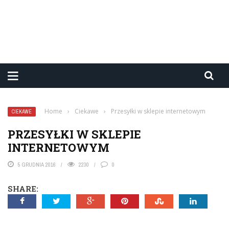
Home
›
Ciekawe
›
Przesyłki w sklepie internetowym
CIEKAWE
PRZESYŁKI W SKLEPIE
INTERNETOWYM
5 GRUDNIA 2016
2230
0
SHARE: