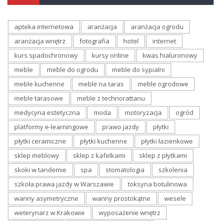
apteka internetowa
aranżacja
aranżacja ogrodu
aranżacja wnętrz
fotografia
hotel
internet
kurs spadochronowy
kursy online
kwas hialuronowy
meble
meble do ogrodu
meble do sypialni
meble kuchenne
meble na taras
meble ogrodowe
meble tarasowe
meble z technorattanu
medycyna estetyczna
moda
motoryzacja
ogród
platformy e-learningowe
prawo jazdy
płytki
płytki ceramiczne
płytki kuchenne
płytki łazienkowe
sklep meblowy
sklep z kafelkami
sklep z płytkami
skoki w tandemie
spa
stomatologia
szkolenia
szkoła prawa jazdy w Warszawie
toksyna botulinowa
wanny asymetryczne
wanny prostokątne
wesele
weterynarz w Krakowie
wyposażenie wnętrz