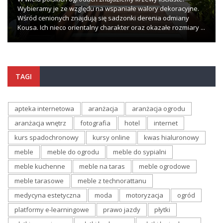
Wybieramy je ze względu na wspaniałe walory dekoracyjne.
Wśród cenionych znajdują się sadzonki derenia odmiany
Kousa. Ich nieco orientalny charakter oraz okazałe rozmiary ...
TAGI
apteka internetowa
aranżacja
aranżacja ogrodu
aranżacja wnętrz
fotografia
hotel
internet
kurs spadochronowy
kursy online
kwas hialuronowy
meble
meble do ogrodu
meble do sypialni
meble kuchenne
meble na taras
meble ogrodowe
meble tarasowe
meble z technorattanu
medycyna estetyczna
moda
motoryzacja
ogród
platformy e-learningowe
prawo jazdy
płytki