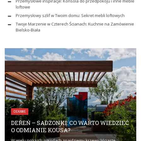
Przemysłowe inspiracje: Konsola do przedpokoju i inne meble
loftowe
Przemysłowy szlif w Twoim domu: Sekret mebli loftowych
Twoje Marzenie w Czterech Ścianach: Kuchnie na Zamówienie
Bielsko-Biała
CIEKAWE
DEREŃ – SADZONKI: CO WARTO WIEDZIEĆ
O ODMIANIE KOUSA?
W wielu polskich ogrodach znajdziemy krzewy liściaste.