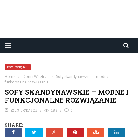
DOM I WNĘTRZE
Home
›
Dom i Wnętrze
›
Sofy skandynawskie — modne i
funkcjonalne rozwiązanie
SOFY SKANDYNAWSKIE — MODNE I
FUNKCJONALNE ROZWIĄZANIE
22 LISTOPADA 2018
1959
0
SHARE: