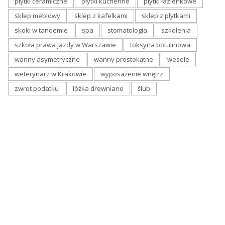
płytki ceramiczne
płytki kuchenne
płytki łazienkowe
sklep meblowy
sklep z kafelkami
sklep z płytkami
skoki w tandemie
spa
stomatologia
szkolenia
szkoła prawa jazdy w Warszawie
toksyna botulinowa
wanny asymetryczne
wanny prostokątne
wesele
weterynarz w Krakowie
wyposażenie wnętrz
zwrot podatku
łóżka drewniane
ślub