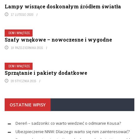
Lampy wiszące doskonałym źródłem światła
17 LUTEGO 2020
DOM I WNĘTRZE
Szafy wnękowe – nowoczesne i wygodne
19 PAŹDZIERNIKA 2015
DOM I WNĘTRZE
Sprzątanie i pakiety dodatkowe
28 STYCZNIA 2015
OSTATNIE WPISY
Dereń – sadzonki: co warto wiedzieć o odmianie Kousa?
Ubezpieczenie NNW: Dlaczego warto się nim zainteresować?