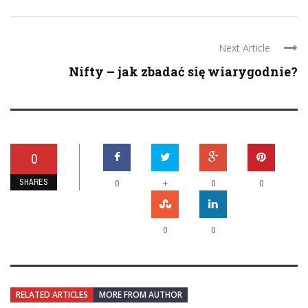
Next Article
Nifty – jak zbadać się wiarygodnie?
0
SHARES
+
0
0
0
0
0
RELATED ARTICLES
MORE FROM AUTHOR