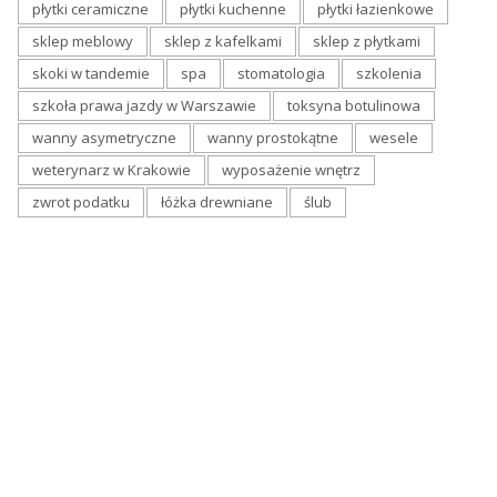
płytki ceramiczne
płytki kuchenne
płytki łazienkowe
sklep meblowy
sklep z kafelkami
sklep z płytkami
skoki w tandemie
spa
stomatologia
szkolenia
szkoła prawa jazdy w Warszawie
toksyna botulinowa
wanny asymetryczne
wanny prostokątne
wesele
weterynarz w Krakowie
wyposażenie wnętrz
zwrot podatku
łóżka drewniane
ślub