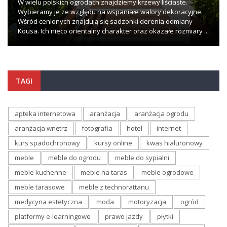
W wielu polskich ogrodach znajdziemy krzewy liściaste.
Wybieramy je ze względu na wspaniałe walory dekoracyjne.
Wśród cenionych znajdują się sadzonki derenia odmiany
Kousa. Ich nieco orientalny charakter oraz okazałe rozmiary ...
TAGI
apteka internetowa
aranżacja
aranżacja ogrodu
aranżacja wnętrz
fotografia
hotel
internet
kurs spadochronowy
kursy online
kwas hialuronowy
meble
meble do ogrodu
meble do sypialni
meble kuchenne
meble na taras
meble ogrodowe
meble tarasowe
meble z technorattanu
medycyna estetyczna
moda
motoryzacja
ogród
platformy e-learningowe
prawo jazdy
płytki