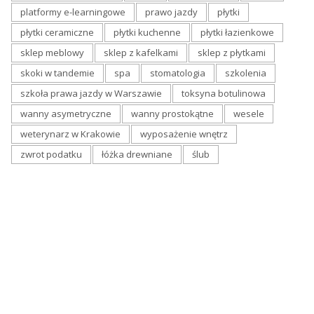
platformy e-learningowe
prawo jazdy
płytki
płytki ceramiczne
płytki kuchenne
płytki łazienkowe
sklep meblowy
sklep z kafelkami
sklep z płytkami
skoki w tandemie
spa
stomatologia
szkolenia
szkoła prawa jazdy w Warszawie
toksyna botulinowa
wanny asymetryczne
wanny prostokątne
wesele
weterynarz w Krakowie
wyposażenie wnętrz
zwrot podatku
łóżka drewniane
ślub