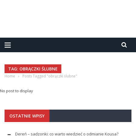
TAG: OBRĄCZKI ŚLUBNE
Home
›
Posts Tagged "obrączki ślubne"
No post to display
OSTATNIE WPISY
Dereń – sadzonki: co warto wiedzieć o odmianie Kousa?