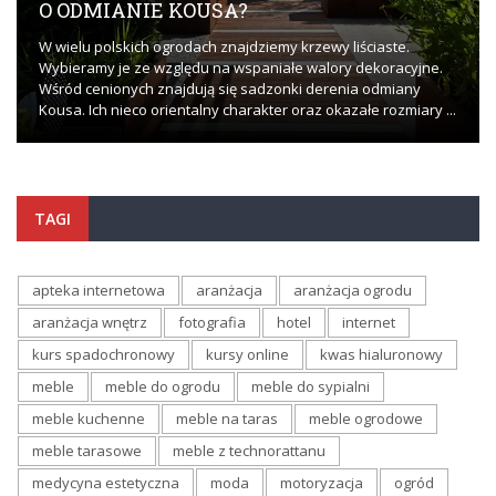
O ODMIANIE KOUSA?
W wielu polskich ogrodach znajdziemy krzewy liściaste.
Wybieramy je ze względu na wspaniałe walory dekoracyjne.
Wśród cenionych znajdują się sadzonki derenia odmiany
Kousa. Ich nieco orientalny charakter oraz okazałe rozmiary ...
TAGI
apteka internetowa
aranżacja
aranżacja ogrodu
aranżacja wnętrz
fotografia
hotel
internet
kurs spadochronowy
kursy online
kwas hialuronowy
meble
meble do ogrodu
meble do sypialni
meble kuchenne
meble na taras
meble ogrodowe
meble tarasowe
meble z technorattanu
medycyna estetyczna
moda
motoryzacja
ogród