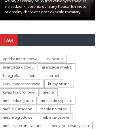
walory dekoracyjne. Wśród cenionych znajdują
problemów i komp
się sadzonki derenia odmiany Kousa. Ich nieco
wypadki zdarzają
orientalny charakter oraz okazałe rozmiary ...
najmniej oczekuj
TAGI
apteka internetowa
aranżacja
aranżacja ogrodu
aranżacja wnętrz
fotografia
hotel
internet
kurs spadochronowy
kursy online
kwas hialuronowy
meble
meble do ogrodu
meble do sypialni
meble kuchenne
meble na taras
meble ogrodowe
meble tarasowe
meble z technorattanu
medycyna estetyczna