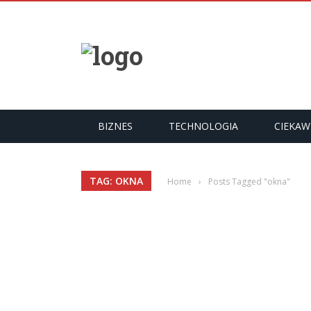
YKUŁY
BIZNES
TECHNOLOGIA
CIEKAW
TAG: OKNA
Home
›
Posts Tagged "okna"