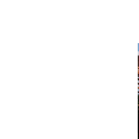
DOM I WNĘTRZE
TWOJE MARZENIE W
CZTERECH ŚCIANACH:
KUCHNIE NA ZAMÓWIENIE
BIELSKO-BIAŁA
Twoje Marzenie w Czterech Ścianach: Kuchnie
na Zamówienie Bielsko-Biała W wielkim oceanie