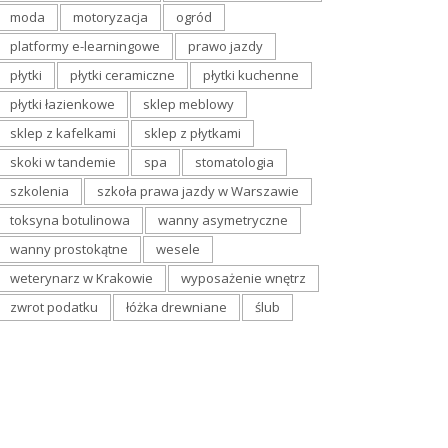
moda
motoryzacja
ogród
platformy e-learningowe
prawo jazdy
płytki
płytki ceramiczne
płytki kuchenne
płytki łazienkowe
sklep meblowy
sklep z kafelkami
sklep z płytkami
skoki w tandemie
spa
stomatologia
szkolenia
szkoła prawa jazdy w Warszawie
toksyna botulinowa
wanny asymetryczne
wanny prostokątne
wesele
weterynarz w Krakowie
wyposażenie wnętrz
zwrot podatku
łóżka drewniane
ślub