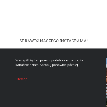
SPRAWDŹ NASZEGO INSTAGRAMA!
Wystąpił błąd, co prawdopodobnie oznacza, że
kanał nie działa. Spróbuj ponownie później.
Sitemap
DOM I WNĘTRZE
TWOJE MARZENIE W
CZTERECH ŚCIANACH: