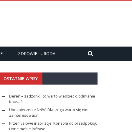
ZE
ZDROWIE I URODA
OSTATNIE WPISY
Dereń – sadzonki: co warto wiedzieć o odmianie
Kousa?
Ubezpieczenie NNW: Dlaczego warto się nim
zainteresować?
Przemysłowe inspiracje: Konsola do przedpokoju
i inne meble loftowe