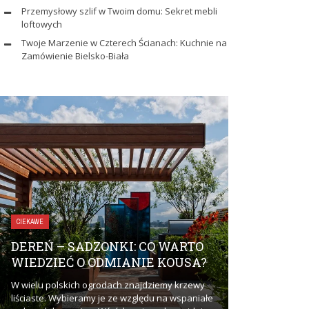
Przemysłowy szlif w Twoim domu: Sekret mebli
loftowych
Twoje Marzenie w Czterech Ścianach: Kuchnie na
Zamówienie Bielsko-Biała
ZDROWIE I URODA
CIEKAWE
UBEZPIEC
DEREŃ – SADZONKI: CO WARTO
DLACZEGO
WIEDZIEĆ O ODMIANIE KOUSA?
ZAINTERE
W wielu polskich ogrodach znajdziemy krzewy
Ubezpieczenie 
liściaste. Wybieramy je ze względu na wspaniałe
zainteresować? 