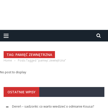
TAG: PAMIĘĆ ZEWNĘTRZNA
Home
›
Posts Tagged "pamięć zewnętrzna"
No post to display
OSTATNIE WPISY
Dereń – sadzonki: co warto wiedzieć o odmianie Kousa?