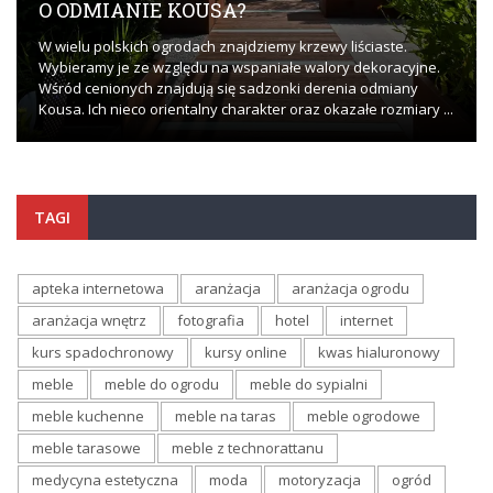
O ODMIANIE KOUSA?
W wielu polskich ogrodach znajdziemy krzewy liściaste.
Wybieramy je ze względu na wspaniałe walory dekoracyjne.
Wśród cenionych znajdują się sadzonki derenia odmiany
Kousa. Ich nieco orientalny charakter oraz okazałe rozmiary ...
TAGI
apteka internetowa
aranżacja
aranżacja ogrodu
aranżacja wnętrz
fotografia
hotel
internet
kurs spadochronowy
kursy online
kwas hialuronowy
meble
meble do ogrodu
meble do sypialni
meble kuchenne
meble na taras
meble ogrodowe
meble tarasowe
meble z technorattanu
medycyna estetyczna
moda
motoryzacja
ogród