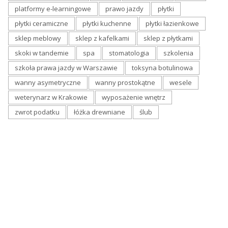
platformy e-learningowe
prawo jazdy
płytki
płytki ceramiczne
płytki kuchenne
płytki łazienkowe
sklep meblowy
sklep z kafelkami
sklep z płytkami
skoki w tandemie
spa
stomatologia
szkolenia
szkoła prawa jazdy w Warszawie
toksyna botulinowa
wanny asymetryczne
wanny prostokątne
wesele
weterynarz w Krakowie
wyposażenie wnętrz
zwrot podatku
łóżka drewniane
ślub