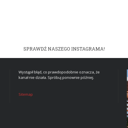
SPRAWDŹ NASZEGO INSTAGRAMA!
Wystąpił błąd, co prawdopodobnie oznacza, że
kanał nie działa. Spróbuj ponownie później.
Sitemap
DOM I WNĘTRZE
TWOJE MARZENIE W
CZTERECH ŚCIANACH: