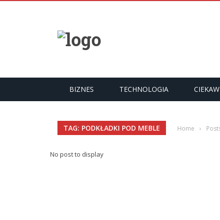
YKUŁY
BIZNES
TECHNOLOGIA
CIEKAW
TAG: PODKŁADKI POD MEBLE
Home
›
Post
No post to display