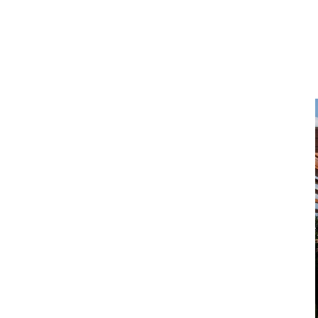
DOM I WNĘTRZE
TWOJE MARZENIE W
CZTERECH ŚCIANACH:
KUCHNIE NA ZAMÓWIENIE
BIELSKO-BIAŁA
Twoje Marzenie w Czterech Ścianach: Kuchnie
na Zamówienie Bielsko-Biała W wielkim oceanie