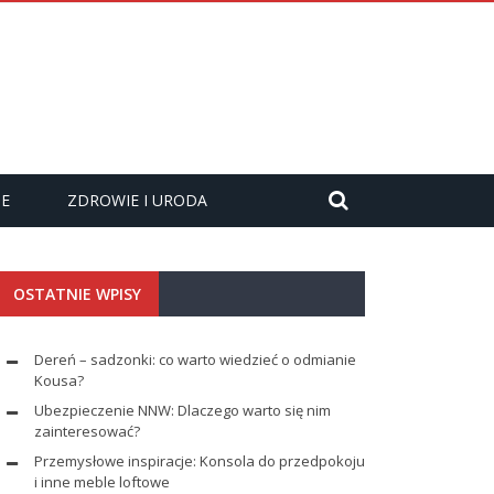
ZE
ZDROWIE I URODA
OSTATNIE WPISY
Dereń – sadzonki: co warto wiedzieć o odmianie
Kousa?
Ubezpieczenie NNW: Dlaczego warto się nim
zainteresować?
Przemysłowe inspiracje: Konsola do przedpokoju
i inne meble loftowe