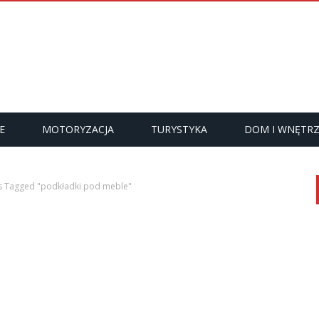
E
MOTORYZACJA
TURYSTYKA
DOM I WNĘTR
s Tagged "podkładki pod meble"