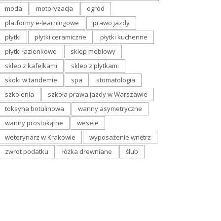
moda
motoryzacja
ogród
platformy e-learningowe
prawo jazdy
płytki
płytki ceramiczne
płytki kuchenne
płytki łazienkowe
sklep meblowy
sklep z kafelkami
sklep z płytkami
skoki w tandemie
spa
stomatologia
szkolenia
szkoła prawa jazdy w Warszawie
toksyna botulinowa
wanny asymetryczne
wanny prostokątne
wesele
weterynarz w Krakowie
wyposażenie wnętrz
zwrot podatku
łóżka drewniane
ślub