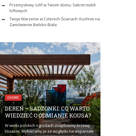
Przemysłowy szlif w Twoim domu: Sekret mebli
loftowych
Twoje Marzenie w Czterech Ścianach: Kuchnie na
Zamówienie Bielsko-Biała
ZDROWIE I URODA
CIEKAWE
UBEZPIEC
DEREŃ – SADZONKI: CO WARTO
DLACZEGO
WIEDZIEĆ O ODMIANIE KOUSA?
ZAINTERE
W wielu polskich ogrodach znajdziemy krzewy
Ubezpieczenie 
liściaste. Wybieramy je ze względu na wspaniałe
zainteresować? 