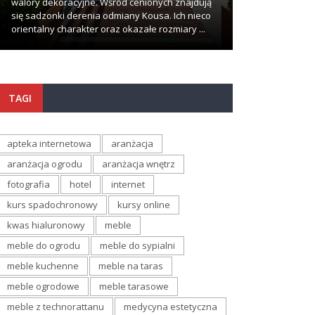
walory dekoracyjne. Wśród cenionych znajdują
problemów i komp
się sadzonki derenia odmiany Kousa. Ich nieco
wypadki zdarzają
orientalny charakter oraz okazałe rozmiary ...
najmniej oczekuj
TAGI
apteka internetowa
aranżacja
aranżacja ogrodu
aranżacja wnętrz
fotografia
hotel
internet
kurs spadochronowy
kursy online
kwas hialuronowy
meble
meble do ogrodu
meble do sypialni
meble kuchenne
meble na taras
meble ogrodowe
meble tarasowe
meble z technorattanu
medycyna estetyczna