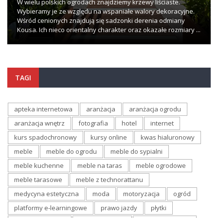
W wielu polskich ogrodach znajdziemy krzewy liściaste.
Wybieramy je ze względu na wspaniałe walory dekoracyjne.
Wśród cenionych znajdują się sadzonki derenia odmiany
Kousa. Ich nieco orientalny charakter oraz okazałe rozmiary ...
TAGI
apteka internetowa
aranżacja
aranżacja ogrodu
aranżacja wnętrz
fotografia
hotel
internet
kurs spadochronowy
kursy online
kwas hialuronowy
meble
meble do ogrodu
meble do sypialni
meble kuchenne
meble na taras
meble ogrodowe
meble tarasowe
meble z technorattanu
medycyna estetyczna
moda
motoryzacja
ogród
platformy e-learningowe
prawo jazdy
płytki