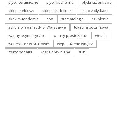
płytki ceramiczne
płytki kuchenne
płytki łazienkowe
sklep meblowy
sklep z kafelkami
sklep z płytkami
skoki w tandemie
spa
stomatologia
szkolenia
szkoła prawa jazdy w Warszawie
toksyna botulinowa
wanny asymetryczne
wanny prostokątne
wesele
weterynarz w Krakowie
wyposażenie wnętrz
zwrot podatku
łóżka drewniane
ślub