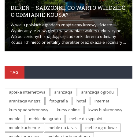
DEREŃ – SADZONKI: CO WARTO WIEDZIEĆ
O ODMIANIE KOUSA?
W wielu polskich ogrodach znajdziemy krzewy liściaste.
Wybieramy je ze względu na wspaniałe walory dekoracyjne.
Wśród cenionych znajdują się sadzonki derenia odmiany
Kousa. Ich nieco orientalny charakter oraz okazałe rozmiary ...
TAGI
apteka internetowa
aranżacja
aranżacja ogrodu
aranżacja wnętrz
fotografia
hotel
internet
kurs spadochronowy
kursy online
kwas hialuronowy
meble
meble do ogrodu
meble do sypialni
meble kuchenne
meble na taras
meble ogrodowe
meble tarasowe
meble z technorattanu