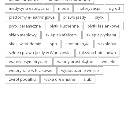
medycyna estetyczna
moda
motoryzacja
ogród
platformy e-learningowe
prawo jazdy
płytki
płytki ceramiczne
płytki kuchenne
płytki łazienkowe
sklep meblowy
sklep z kafelkami
sklep z płytkami
skoki w tandemie
spa
stomatologia
szkolenia
szkoła prawa jazdy w Warszawie
toksyna botulinowa
wanny asymetryczne
wanny prostokątne
wesele
weterynarz w Krakowie
wyposażenie wnętrz
zwrot podatku
łóżka drewniane
ślub