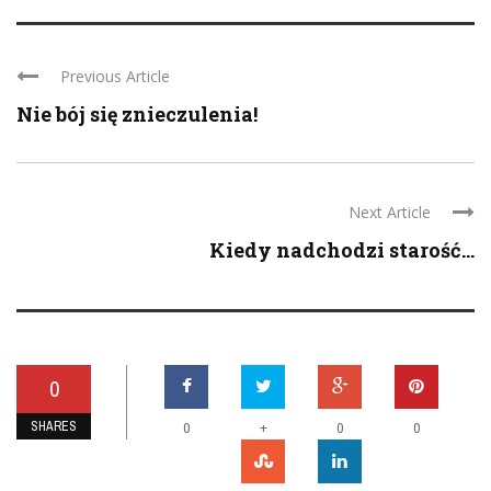
Previous Article
Nie bój się znieczulenia!
Next Article
Kiedy nadchodzi starość…
0
SHARES
+
0
0
0