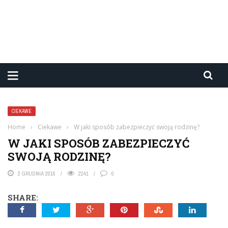
CIEKAWE
Home
›
Ciekawe
›
W jaki sposób zabezpieczyć swoją rodzinę?
W JAKI SPOSÓB ZABEZPIECZYĆ
SWOJĄ RODZINĘ?
2 GRUDNIA 2016
2241
0
SHARE: