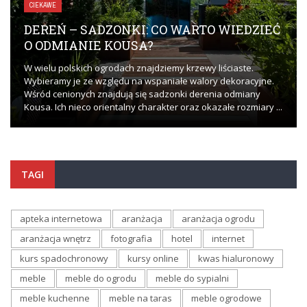
CIEKAWE
DEREŃ – SADZONKI: CO WARTO WIEDZIEĆ
O ODMIANIE KOUSA?
W wielu polskich ogrodach znajdziemy krzewy liściaste.
Wybieramy je ze względu na wspaniałe walory dekoracyjne.
Wśród cenionych znajdują się sadzonki derenia odmiany
Kousa. Ich nieco orientalny charakter oraz okazałe rozmiary ...
TAGI
apteka internetowa
aranżacja
aranżacja ogrodu
aranżacja wnętrz
fotografia
hotel
internet
kurs spadochronowy
kursy online
kwas hialuronowy
meble
meble do ogrodu
meble do sypialni
meble kuchenne
meble na taras
meble ogrodowe