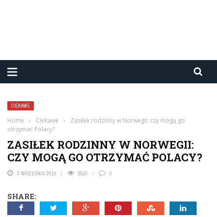
CIEKAWE
Home
›
Ciekawe
›
Zasiłek rodzinny w Norwegii: czy mogą go
otrzymać Polacy?
ZASIŁEK RODZINNY W NORWEGII:
CZY MOGĄ GO OTRZYMAĆ POLACY?
3 WRZEŚNIA 2018
2520
0
SHARE: