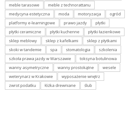
meble tarasowe
meble z technorattanu
medycyna estetyczna
moda
motoryzacja
ogród
platformy e-learningowe
prawo jazdy
płytki
płytki ceramiczne
płytki kuchenne
płytki łazienkowe
sklep meblowy
sklep z kafelkami
sklep z płytkami
skoki w tandemie
spa
stomatologia
szkolenia
szkoła prawa jazdy w Warszawie
toksyna botulinowa
wanny asymetryczne
wanny prostokątne
wesele
weterynarz w Krakowie
wyposażenie wnętrz
zwrot podatku
łóżka drewniane
ślub