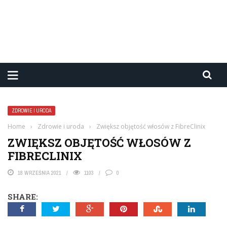
ZDROWIE I URODA
Home
›
Zdrowie i uroda
›
Zwiększ objętość włosów z FibreClinix
ZWIĘKSZ OBJĘTOŚĆ WŁOSÓW Z
FIBRECLINIX
18 WRZEŚNIA 2021
1103
0
SHARE: