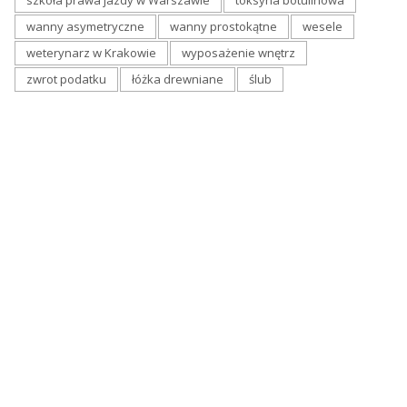
wanny asymetryczne
wanny prostokątne
wesele
weterynarz w Krakowie
wyposażenie wnętrz
zwrot podatku
łóżka drewniane
ślub