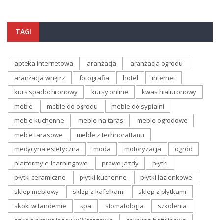
TAGI
apteka internetowa
aranżacja
aranżacja ogrodu
aranżacja wnętrz
fotografia
hotel
internet
kurs spadochronowy
kursy online
kwas hialuronowy
meble
meble do ogrodu
meble do sypialni
meble kuchenne
meble na taras
meble ogrodowe
meble tarasowe
meble z technorattanu
medycyna estetyczna
moda
motoryzacja
ogród
platformy e-learningowe
prawo jazdy
płytki
płytki ceramiczne
płytki kuchenne
płytki łazienkowe
sklep meblowy
sklep z kafelkami
sklep z płytkami
skoki w tandemie
spa
stomatologia
szkolenia
szkoła prawa jazdy w Warszawie
toksyna botulinowa