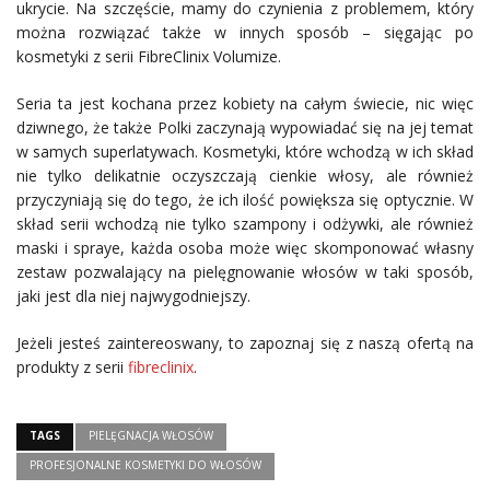
ukrycie. Na szczęście, mamy do czynienia z problemem, który
można rozwiązać także w innych sposób – sięgając po
kosmetyki z serii FibreClinix Volumize.
Seria ta jest kochana przez kobiety na całym świecie, nic więc
dziwnego, że także Polki zaczynają wypowiadać się na jej temat
w samych superlatywach. Kosmetyki, które wchodzą w ich skład
nie tylko delikatnie oczyszczają cienkie włosy, ale również
przyczyniają się do tego, że ich ilość powiększa się optycznie. W
skład serii wchodzą nie tylko szampony i odżywki, ale również
maski i spraye, każda osoba może więc skomponować własny
zestaw pozwalający na pielęgnowanie włosów w taki sposób,
jaki jest dla niej najwygodniejszy.
Jeżeli jesteś zaintereoswany, to zapoznaj się z naszą ofertą na
produkty z serii
fibreclinix
.
TAGS
PIELĘGNACJA WŁOSÓW
PROFESJONALNE KOSMETYKI DO WŁOSÓW