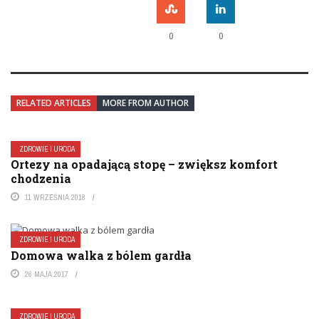
0
0
RELATED ARTICLES
MORE FROM AUTHOR
ZDROWIE I URODA
Ortezy na opadającą stopę – zwiększ komfort
chodzenia
11 WRZEŚNIA 2018
ZDROWIE I URODA
Domowa walka z bólem gardła
26 MAJA 2017
ZDROWIE I URODA