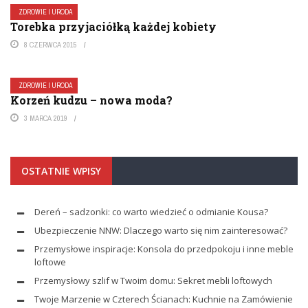
ZDROWIE I URODA
Torebka przyjaciółką każdej kobiety
8 CZERWCA 2015
ZDROWIE I URODA
Korzeń kudzu – nowa moda?
3 MARCA 2019
OSTATNIE WPISY
Dereń – sadzonki: co warto wiedzieć o odmianie Kousa?
Ubezpieczenie NNW: Dlaczego warto się nim zainteresować?
Przemysłowe inspiracje: Konsola do przedpokoju i inne meble
loftowe
Przemysłowy szlif w Twoim domu: Sekret mebli loftowych
Twoje Marzenie w Czterech Ścianach: Kuchnie na Zamówienie