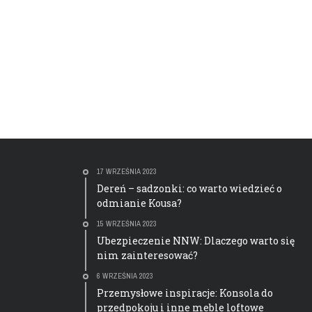
17 WRZEŚNIA 2023
Dereń – sadzonki: co warto wiedzieć o
odmianie Kousa?
15 WRZEŚNIA 2023
Ubezpieczenie NNW: Dlaczego warto się
nim zainteresować?
6 WRZEŚNIA 2023
Przemysłowe inspiracje: Konsola do
przedpokoju i inne meble loftowe