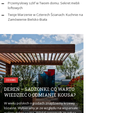
Przemysłowy szlif w Twoim domu: Sekret mebli
loftowych
Twoje Marzenie w Czterech Ścianach: Kuchnie na
Zamówienie Bielsko-Biała
ZDROWIE I URODA
CIEKAWE
UBEZPIEC
DEREŃ – SADZONKI: CO WARTO
DLACZEGO
WIEDZIEĆ O ODMIANIE KOUSA?
ZAINTERE
W wielu polskich ogrodach znajdziemy krzewy
Ubezpieczenie 
liściaste. Wybieramy je ze względu na wspaniałe
zainteresować? 
walory dekoracyjne. Wśród cenionych znajdują
problemów i komp