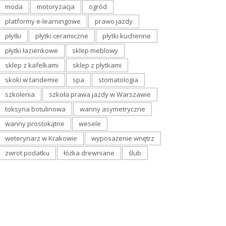
moda
motoryzacja
ogród
platformy e-learningowe
prawo jazdy
płytki
płytki ceramiczne
płytki kuchenne
płytki łazienkowe
sklep meblowy
sklep z kafelkami
sklep z płytkami
skoki w tandemie
spa
stomatologia
szkolenia
szkoła prawa jazdy w Warszawie
toksyna botulinowa
wanny asymetryczne
wanny prostokątne
wesele
weterynarz w Krakowie
wyposażenie wnętrz
zwrot podatku
łóżka drewniane
ślub