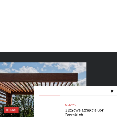
ZDROWIE I URODA
CIEKAWE
Zimowe atrakcje Gór
CIEKAWE
UBEZPIEC
Izerskich