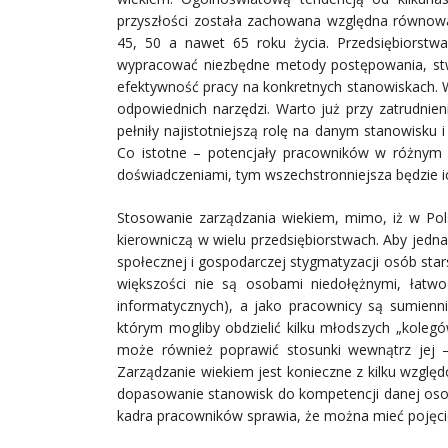
przyszłości została zachowana względna równowa
45, 50 a nawet 65 roku życia. Przedsiębiorstw
wypracować niezbędne metody postępowania, stw
efektywność pracy na konkretnych stanowiskach. 
odpowiednich narzędzi. Warto już przy zatrudnie
pełniły najistotniejszą rolę na danym stanowisku 
Co istotne – potencjały pracowników w różnym wi
doświadczeniami, tym wszechstronniejsza będzie ic
Stosowanie zarządzania wiekiem, mimo, iż w Pol
kierowniczą w wielu przedsiębiorstwach. Aby jedna
społecznej i gospodarczej stygmatyzacji osób star
większości nie są osobami niedołężnymi, łatwo
informatycznych), a jako pracownicy są sumienn
którym mogliby obdzielić kilku młodszych „kolegó
może również poprawić stosunki wewnątrz jej –
Zarządzanie wiekiem jest konieczne z kilku wzgl
dopasowanie stanowisk do kompetencji danej osob
kadra pracowników sprawia, że można mieć pojęci