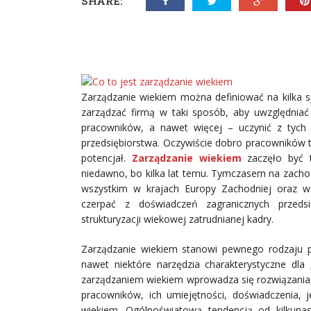
SHARE:
Zarządzanie wiekiem można definiować na kilka 
zarządzać firmą w taki sposób, aby uwzględnia
pracowników, a nawet więcej – uczynić z tych r
przedsiębiorstwa. Oczywiście dobro pracowników t
potencjał.
Zarządzanie wiekiem
zaczęło być 
niedawno, bo kilka lat temu. Tymczasem na zachod
wszystkim w krajach Europy Zachodniej oraz 
czerpać z doświadczeń zagranicznych przedsi
strukturyzacji wiekowej zatrudnianej kadry.
Zarządzanie wiekiem stanowi pewnego rodzaju p
nawet niektóre narzędzia charakterystyczne dla 
zarządzaniem wiekiem wprowadza się rozwiązania, 
pracowników, ich umiejętności, doświadczenia, 
wiekiem. Ogólnoświatową tendencją od kilkunast