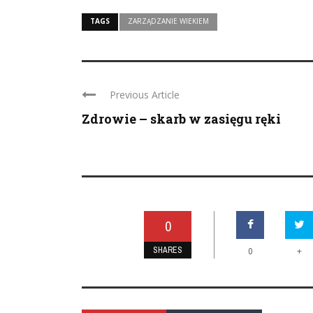
TAGS
ZARZĄDZANIE WIEKIEM
Previous Article
Zdrowie – skarb w zasięgu ręki
0
SHARES
+
0