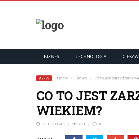
YKUŁY
BIZNES
TECHNOLOGIA
CIEKAW
Home
›
Biznes
›
Co to jest zarządzanie w
BIZNES
CO TO JEST ZA
WIEKIEM?
19 LUTEGO 2015
2271
0