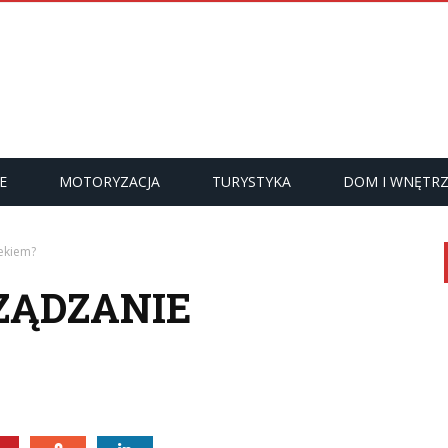
E
MOTORYZACJA
TURYSTYKA
DOM I WNĘTR
iekiem?
RZĄDZANIE