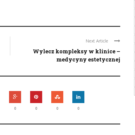
Next Article
Wylecz kompleksy w klinice –
medycyny estetycznej
0
0
0
0