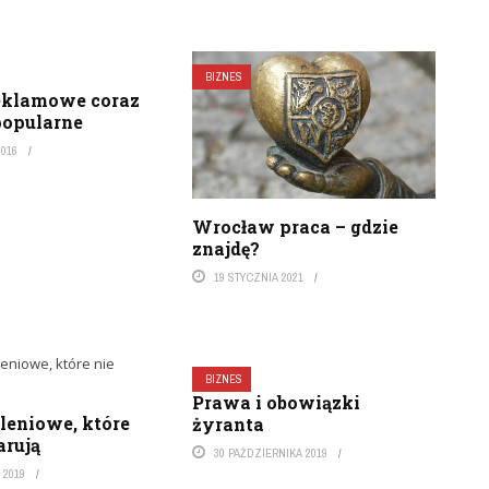
BIZNES
reklamowe coraz
popularne
2016
Wrocław praca – gdzie
znajdę?
19 STYCZNIA 2021
BIZNES
Prawa i obowiązki
leniowe, które
żyranta
arują
30 PAŹDZIERNIKA 2019
 2019