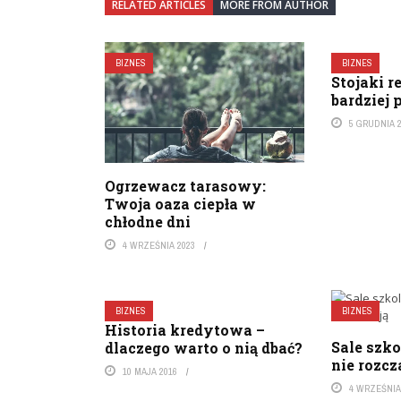
RELATED ARTICLES
MORE FROM AUTHOR
BIZNES
BIZNES
Stojaki 
bardziej 
5 GRUDNIA 
Ogrzewacz tarasowy:
Twoja oaza ciepła w
chłodne dni
4 WRZEŚNIA 2023
BIZNES
BIZNES
Historia kredytowa –
Sale szko
dlaczego warto o nią dbać?
nie rozcz
10 MAJA 2016
4 WRZEŚNIA