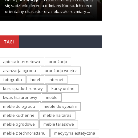
się sadzonki derenia odmiany Kousa. Ich nieco
wypadki zdarzają
orientalny charakter oraz okazałe rozmiary ...
najmniej oczekuj
TAGI
apteka internetowa
aranżacja
aranżacja ogrodu
aranżacja wnętrz
fotografia
hotel
internet
kurs spadochronowy
kursy online
kwas hialuronowy
meble
meble do ogrodu
meble do sypialni
meble kuchenne
meble na taras
meble ogrodowe
meble tarasowe
meble z technorattanu
medycyna estetyczna