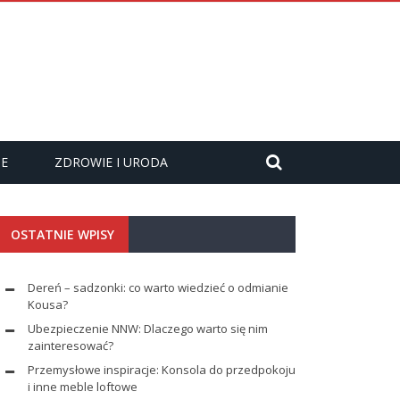
ZE
ZDROWIE I URODA
OSTATNIE WPISY
Dereń – sadzonki: co warto wiedzieć o odmianie
Kousa?
Ubezpieczenie NNW: Dlaczego warto się nim
zainteresować?
Przemysłowe inspiracje: Konsola do przedpokoju
i inne meble loftowe