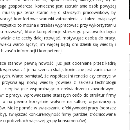
inspirację, kuchnia staje się naszą bezpieczną
ga gospodarcza, konieczne jest zatrudnianie osób powyżej
przystanią. Jak uczynić ją miejscem marzeń ...
a muszą już teraz starać się o starszych pracowników, by
orzyć komfortowe warunki zatrudnienia, a także zwiększyć
Wszystko to można (i trzeba) wypracować przy wykorzystaniu
niu rozważyć, które kompetencje starszego pracownika będą
i właśnie te cechy dalej rozwijać, motywując osobę do pracy.
eku warto łączyć, im więcej będą oni dzielili się wiedzą i
h zasób informacji i kompetencji.
sce stanowi pewną nowość, już jest doceniane przez kadrę
k wprowadzić je na szerszą skalę, konieczne jest zaniechanie
szych. Warto pamiętać, że współcześni renciści czy emeryci w
 przyswajają nową wiedzę (również z zakresu technologii
i i cierpliwi (nie wspominając o doświadczeniu zawodowym,
w” z pracy). Wprowadzanie starszych osób do struktur firmy
 a na pewno korzystnie wpłynie na kulturę organizacyjną.
ędów. Może pomóc w zwiększaniu efektywności pracy (poprzez
y), zwiększać konkurencyjność firmy (bardziej zróżnicowana
e o potrzebach większej grupy konsumentów).