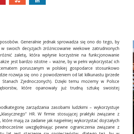
sposobów. Generalnie jednak sprowadza się ono do tego, by
ć w swoich decyzjach zróżnicowanie wiekowe zatrudnionych
óżnić zaletę, która wpłynie korzystnie na funkcjonowanie
akże jest bardzo istotne – ważne, by w pełni wykorzystać ich
tematem poruszanym w polskiej gospodarce stosunkowo
zie rozwija się ono z powodzeniem od lat kilkunastu (przede
w Stanach Zjednoczonych). Dzięki temu możemy w Polsce
DOM I WNĘTRZE
ębiorstw, które opanowały już trudną sztukę swoistej
TWOJE MARZENIE W
CZTERECH ŚCIANACH:
KUCHNIE NA ZAMÓWIENIE
odkategorię zarządzania zasobami ludzkimi – wykorzystuje
BIELSKO-BIAŁA
„klasycznego” HR. W firmie stosującej praktyki związane z
które mają za zadanie jak najpełniej wykorzystać dojrzałych
Twoje Marzenie w Czterech Ścianach: Kuchnie
jednocześnie uwzględniając pewne ograniczenia związane z
na Zamówienie Bielsko-Biała W wielkim oceanie
u lat jest starzenie się społeczeństw, dlatego też, by w
możliwości, gdzie każda fala przynosi nową