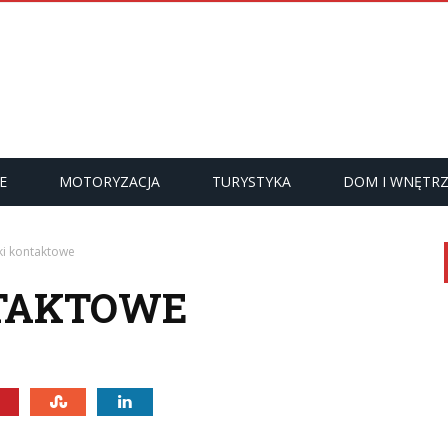
E
MOTORYZACJA
TURYSTYKA
DOM I WNĘTR
i kontaktowe
TAKTOWE