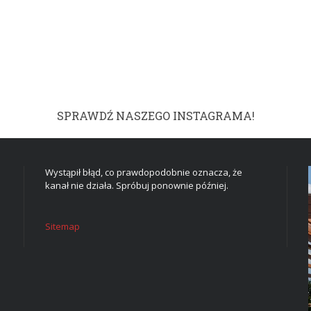
SPRAWDŹ NASZEGO INSTAGRAMA!
Wystąpił błąd, co prawdopodobnie oznacza, że
kanał nie działa. Spróbuj ponownie później.
Sitemap
DOM I WNĘTRZE
TWOJE MARZENIE W
CZTERECH ŚCIANACH: