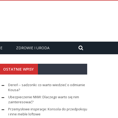
ZE
ZDROWIE I URODA
OSTATNIE WPISY
Dereń – sadzonki: co warto wiedzieć o odmianie
Kousa?
Ubezpieczenie NNW: Dlaczego warto się nim
zainteresować?
Przemysłowe inspiracje: Konsola do przedpokoju
i inne meble loftowe