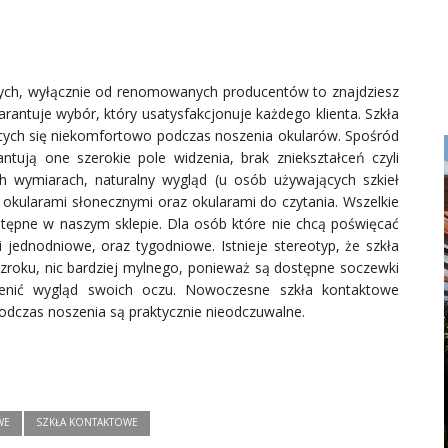
owych, wyłącznie od renomowanych producentów to znajdziesz
ntuje wybór, który usatysfakcjonuje każdego klienta. Szkła
ących się niekomfortowo podczas noszenia okularów. Spośród
tują one szerokie pole widzenia, brak zniekształceń czyli
h wymiarach, naturalny wygląd (u osób używających szkieł
z okularami słonecznymi oraz okularami do czytania. Wszelkie
tępne w naszym sklepie. Dla osób które nie chcą poświęcać
jednodniowe, oraz tygodniowe. Istnieje stereotyp, że szkła
roku, nic bardziej mylnego, ponieważ są dostępne soczewki
DOM I WNĘTRZE
ienić wygląd swoich oczu. Nowoczesne szkła kontaktowe
TWOJE MARZENIE W
 podczas noszenia są praktycznie nieodczuwalne.
CZTERECH ŚCIANACH:
KUCHNIE NA ZAMÓWIENIE
BIELSKO-BIAŁA
Twoje Marzenie w Czterech Ścianach: Kuchnie
WE
SZKŁA KONTAKTOWE
na Zamówienie Bielsko-Biała W wielkim oceanie
możliwości, gdzie każda fala przynosi nową