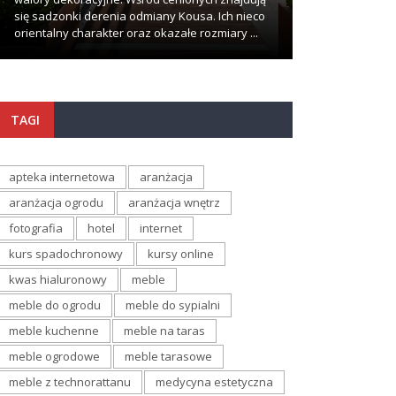
się sadzonki derenia odmiany Kousa. Ich nieco
wypadki zdarzają
orientalny charakter oraz okazałe rozmiary ...
najmniej oczekuj
TAGI
apteka internetowa
aranżacja
aranżacja ogrodu
aranżacja wnętrz
fotografia
hotel
internet
kurs spadochronowy
kursy online
kwas hialuronowy
meble
meble do ogrodu
meble do sypialni
meble kuchenne
meble na taras
meble ogrodowe
meble tarasowe
meble z technorattanu
medycyna estetyczna