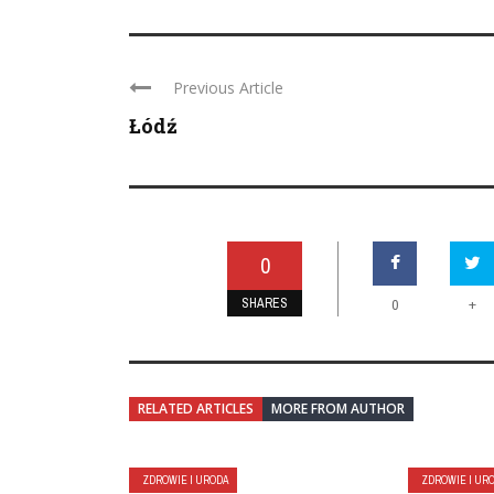
Previous Article
Łódź
0
SHARES
+
0
RELATED ARTICLES
MORE FROM AUTHOR
ZDROWIE I URODA
ZDROWIE I UR