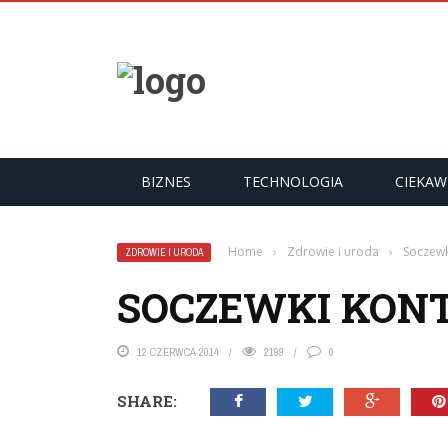
YKUŁY
BIZNES
TECHNOLOGIA
CIEKAW
Home
›
Zdrowie i uroda
›
Soczewk
ZDROWIE I URODA
SOCZEWKI KON
12 CZERWCA 2014
2199
0
SHARE: