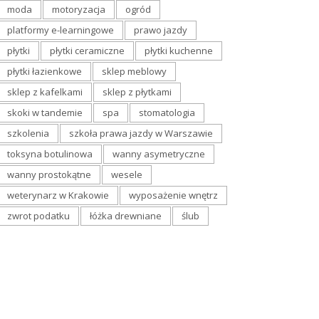
moda
motoryzacja
ogród
platformy e-learningowe
prawo jazdy
płytki
płytki ceramiczne
płytki kuchenne
płytki łazienkowe
sklep meblowy
sklep z kafelkami
sklep z płytkami
skoki w tandemie
spa
stomatologia
szkolenia
szkoła prawa jazdy w Warszawie
toksyna botulinowa
wanny asymetryczne
wanny prostokątne
wesele
weterynarz w Krakowie
wyposażenie wnętrz
zwrot podatku
łóżka drewniane
ślub