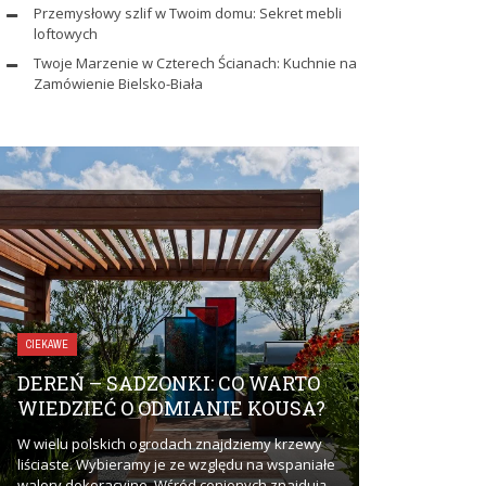
Przemysłowy szlif w Twoim domu: Sekret mebli
loftowych
Twoje Marzenie w Czterech Ścianach: Kuchnie na
Zamówienie Bielsko-Biała
ZDROWIE I URODA
CIEKAWE
UBEZPIEC
DEREŃ – SADZONKI: CO WARTO
DLACZEGO
WIEDZIEĆ O ODMIANIE KOUSA?
ZAINTERE
W wielu polskich ogrodach znajdziemy krzewy
Ubezpieczenie 
liściaste. Wybieramy je ze względu na wspaniałe
zainteresować? 
walory dekoracyjne. Wśród cenionych znajdują
problemów i komp