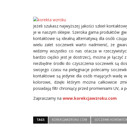
Jeżeli szukasz najwyższej jakości szkieł kontakt
je w naszym sklepie.
Szeroka gama produktów gwara
kontaktowe są idealną alternatywą dla osób czuj
wielu zalet soczewek warto nadmienić, że gwaran
widzimy wszystko co nas otacza w rzeczywistyc
bardzo ciężko jest je dostrzec), można je łączyć 
niezbędne środki do czyszczenia soczewek są dos
swojego czasu na pielęgnacje polecamy soczewki 
kontaktowe są jedynie dla osób mających wadę wz
kolorowe, dzięki którym można całkowicie zm
posiadają filtr chroniący przed promieniami UV, a
Zapraszamy na
www.korekcjawzroku.com
TAGS
KOREKCJAWZROKU.COM
SOCZEWKI KONTAKTO