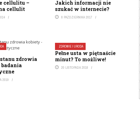
cellulitu –
Jakich informacji nie
a cellulit
szukać w internecie?
2014
8 PAŹDZIERNIKA 2017
ODA
ZDROWIE I URODA
Pełne usta w piętnaście
 stanu zdrowia
minut? To możliwe!
– badania
20 LISTOPADA 2018
tyczne
A 2019