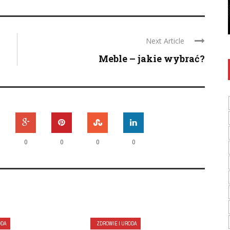
inspirację, kuchnia staje się naszą bezpieczną
przystanią. Jak uczynić ją miejscem marzeń ...
Next Article
Meble – jakie wybrać?
0
0
0
0
ODA
ZDROWIE I URODA