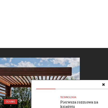
ZDROWIE I URODA
TECHNOLOGIA
Pierwsza rozmowa na
CIEKAWE
UBEZPIEC
księżycu