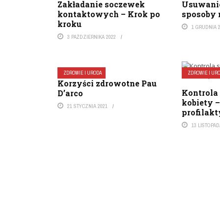
Zakładanie soczewek
Usuwanie 
kontaktowych – Krok po
sposoby n
kroku
1 GRUDNIA 
3 PAŹDZIERNIKA 2022
ZDROWIE I URODA
ZDROWIE I UR
Korzyści zdrowotne Pau
Kontrola
D’arco
kobiety 
21 STYCZNIA 2021
profilak
13 LISTOPAD