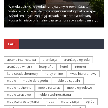
W wielu polskich ogrodach znajdziemy krzewy liściaste.
Wybieramy je ze względu na wspaniałe walory dekoracyjne.
Wśród cenionych znajdują się sadzonki derenia odmiany
Kousa. Ich nieco orientalny charakter oraz okazałe rozmiary ...
TAGI
apteka internetowa
aranżacja
aranżacja ogrodu
aranżacja wnętrz
fotografia
hotel
internet
kurs spadochronowy
kursy online
kwas hialuronowy
meble
meble do ogrodu
meble do sypialni
meble kuchenne
meble na taras
meble ogrodowe
meble tarasowe
meble z technorattanu
medycyna estetyczna
moda
motoryzacja
ogród