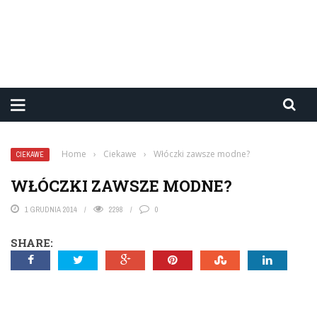
Home
›
Ciekawe
›
Włóczki zawsze modne?
CIEKAWE
WŁÓCZKI ZAWSZE MODNE?
1 GRUDNIA 2014
2298
0
SHARE: