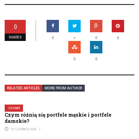
0
SHARES
+
0
0
0
0
0
RELATED ARTICLES
MORE FROM AUTHOR
CIEKAWE
Czym różnią się portfele męskie i portfele
damskie?
13 CZERWCA 2018