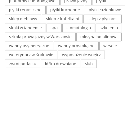
platformy e-learningowe
prawo jazdy
płytki
płytki ceramiczne
płytki kuchenne
płytki łazienkowe
sklep meblowy
sklep z kafelkami
sklep z płytkami
skoki w tandemie
spa
stomatologia
szkolenia
szkoła prawa jazdy w Warszawie
toksyna botulinowa
wanny asymetryczne
wanny prostokątne
wesele
weterynarz w Krakowie
wyposażenie wnętrz
zwrot podatku
łóżka drewniane
ślub