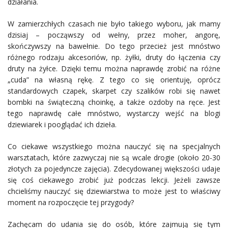
działania.
W zamierzchłych czasach nie było takiego wyboru, jak mamy
dzisiaj – począwszy od wełny, przez moher, angorę,
skończywszy na bawełnie. Do tego przecież jest mnóstwo
różnego rodzaju akcesoriów, np. żyłki, druty do łączenia czy
druty na żyłce. Dzięki temu można naprawdę zrobić na różne
„cuda” na własną rękę. Z tego co się orientuję, oprócz
standardowych czapek, skarpet czy szalików robi się nawet
bombki na świąteczną choinkę, a także ozdoby na ręce. Jest
tego naprawdę całe mnóstwo, wystarczy wejść na blogi
dziewiarek i pooglądać ich dzieła.
Co ciekawe wszystkiego można nauczyć się na specjalnych
warsztatach, które zazwyczaj nie są wcale drogie (około 20-30
złotych za pojedyncze zajęcia). Zdecydowanej większości udaje
się coś ciekawego zrobić już podczas lekcji. Jeżeli zawsze
chcieliśmy nauczyć się dziewiarstwa to może jest to właściwy
moment na rozpoczęcie tej przygody?
Zachęcam do udania się do osób, które zajmują się tym